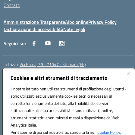
Contatti
Amministrazione Trasparente
Albo online
Privacy Policy
Dichiarazione di accessibilità
Note legali
Seguici su:
Indirizzo:
Via Roma, 39 - 71047 - Stornara (FG)
Centralino:
0885-431123
Email:
fgic83700p@istruzione.it
Posta elettronica certificata (PEC):
Cookies e altri strumenti di tracciamento
FGIC83700P@pec.istruzione.it
Codice fiscale: 90015650717
Il nostro Istituto non utilizza strumenti di profilazione degli utenti -
Codice meccanografico:
FGIC83700P
sono utilizzati esclusivamente cookies tecnici necessari al
Codice Indice delle Pubbliche Amministrazioni (IPA): istsc_fgic83700p
corretto funzionamento del sito, alla fruibilità dei servizi
Codice unico di fatturazione (CUF): UFUOPR
istituzionali e alla sua accessibilità – sono utilizzati, inoltre,
strumenti statistici anonimizzati messi a disposizione da Web
Analytics Italia.
Hosting & Powered by 3D Solution S.r.l.
Per saperne di più sul nostro sito, consulta la ns.
Cookie Policy.