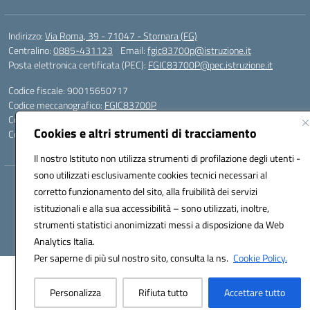
Indirizzo:
Via Roma, 39 - 71047 - Stornara (FG)
Centralino:
0885-431123
Email:
fgic83700p@istruzione.it
Posta elettronica certificata (PEC):
FGIC83700P@pec.istruzione.it
Codice fiscale: 90015650717
Codice meccanografico:
FGIC83700P
Codice Indice delle Pubbliche Amministrazioni (IPA): istsc_fgic83700p
Cookies e altri strumenti di tracciamento
Codice unico di fatturazione (CUF): UFUOPR
Il nostro Istituto non utilizza strumenti di profilazione degli utenti -
sono utilizzati esclusivamente cookies tecnici necessari al
Hosting & Powered by 3D Solution S.r.l.
corretto funzionamento del sito, alla fruibilità dei servizi
Concept & Design by Designers Italia
istituzionali e alla sua accessibilità – sono utilizzati, inoltre,
strumenti statistici anonimizzati messi a disposizione da Web
Analytics Italia.
Per saperne di più sul nostro sito, consulta la ns.
Cookie Policy.
Personalizza
Rifiuta tutto
Accettare tutto