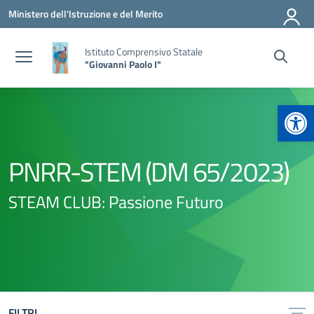
Vai ai contenuti
Vai al menu di navigazione
Vai al footer
Ministero dell'Istruzione e del Merito
Istituto Comprensivo Statale
"Giovanni Paolo I"
Apr
PNRR-STEM (DM 65/2023)
STEAM CLUB: Passione Futuro
FILTRI