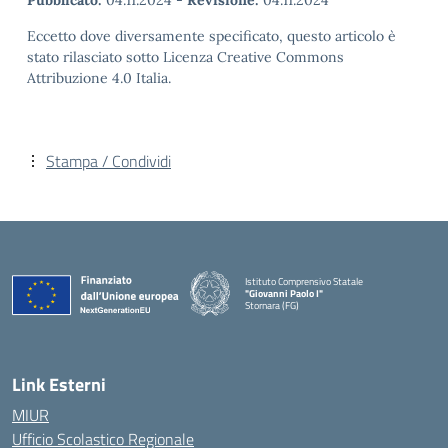
Pubblicato:
04.11.2024
-
Revisione:
04.11.2024
Eccetto dove diversamente specificato, questo articolo è
stato rilasciato sotto Licenza Creative Commons
Attribuzione 4.0 Italia.
Stampa / Condividi
Istituto Comprensivo Statale
"Giovanni Paolo I"
Stornara (FG)
— Visita la pagina iniziale della scuola
Link Esterni
MIUR
Ufficio Scolastico Regionale