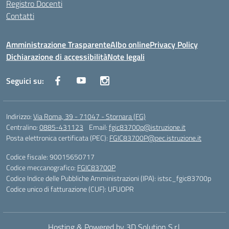
Registro Docenti
Contatti
Amministrazione Trasparente
Albo online
Privacy Policy
Dichiarazione di accessibilità
Note legali
Seguici su:
Indirizzo:
Via Roma, 39 - 71047 - Stornara (FG)
Centralino:
0885-431123
Email:
fgic83700p@istruzione.it
Posta elettronica certificata (PEC):
FGIC83700P@pec.istruzione.it
Codice fiscale: 90015650717
Codice meccanografico:
FGIC83700P
Codice Indice delle Pubbliche Amministrazioni (IPA): istsc_fgic83700p
Codice unico di fatturazione (CUF): UFUOPR
Hosting & Powered by 3D Solution S.r.l.