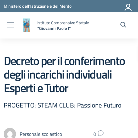
Vai ai contenuti
Vai al menu di navigazione
Vai al footer
Ministero dell'Istruzione e del Merito
Istituto Comprensivo Statale
"Giovanni Paolo I"
Decreto per il conferimento
degli incarichi individuali
Esperti e Tutor
PROGETTO: STEAM CLUB: Passione Futuro
Personale scolastico
0