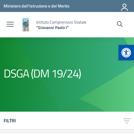
Vai ai contenuti
Vai al menu di navigazione
Vai al footer
Ministero dell'Istruzione e del Merito
Istituto Comprensivo Statale
"Giovanni Paolo I"
Apr
DSGA (DM 19/24)
FILTRI