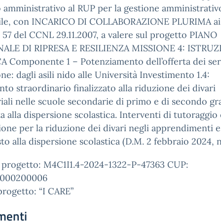
 amministrativo al RUP per la gestione amministrativ
ile, con INCARICO DI COLLABORAZIONE PLURIMA ai 
t. 57 del CCNL 29.11.2007, a valere sul progetto PIANO
ALE DI RIPRESA E RESILIENZA MISSIONE 4: ISTRUZ
 Componente 1 – Potenziamento dell’offerta dei serv
ne: dagli asili nido alle Università Investimento 1.4:
nto straordinario finalizzato alla riduzione dei divari
riali nelle scuole secondarie di primo e di secondo gr
tta alla dispersione scolastica. Interventi di tutoraggio
one per la riduzione dei divari negli apprendimenti e 
to alla dispersione scolastica (D.M. 2 febbraio 2024, n
 progetto: M4C1I1.4-2024-1322-P-47363 CUP:
1000200006
progetto: “I CARE”
menti