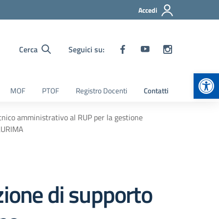
Accedi
Cerca
Seguici su:
Apr
MOF
PTOF
Registro Docenti
Contatti
cnico amministrativo al RUP per la gestione
PLURIMA
zione di supporto