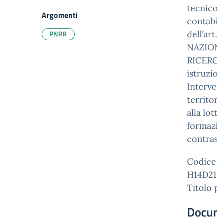
tecnico
Argomenti
contab
PNRR
dell’ar
NAZION
RICERCA
istruzio
Interve
territo
alla lo
formazi
contras
Codice
H14D2
Titolo 
Docu