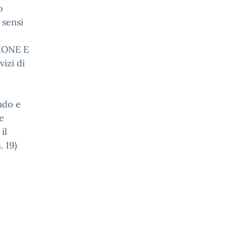
o
sensi
IONE E
izi di
ado e
 e
il
. 19)