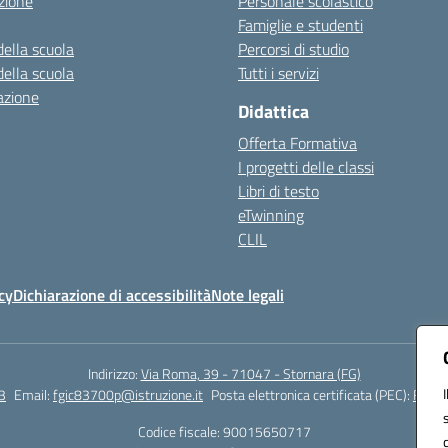
zione
Personale scolastico
Famiglie e studenti
della scuola
Percorsi di studio
della scuola
Tutti i servizi
azione
Didattica
Offerta Formativa
I progetti delle classi
Libri di testo
eTwinning
CLIL
cy
Dichiarazione di accessibilità
Note legali
Indirizzo:
Via Roma, 39 - 71047 - Stornara (FG)
3
Email:
fgic83700p@istruzione.it
Posta elettronica certificata (PEC):
FGIC8
Codice fiscale: 90015650717