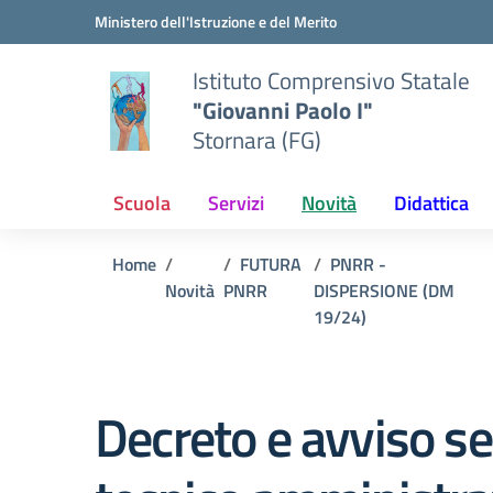
Vai ai contenuti
Vai al menu di navigazione
Vai al footer
Ministero dell'Istruzione e del Merito
Istituto Comprensivo Statale
"Giovanni Paolo I"
Stornara (FG)
Scuola
Servizi
Novità
Didattica
Home
FUTURA
PNRR -
Novità
PNRR
DISPERSIONE (DM
19/24)
Decreto e avviso se