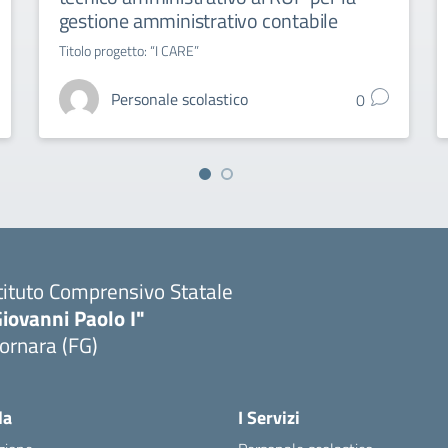
gestione amministrativo contabile
Titolo progetto: “I CARE”
Personale scolastico
0
tituto Comprensivo Statale
iovanni Paolo I"
ornara (FG)
Visita la pagina iniziale della scuola
la
I Servizi