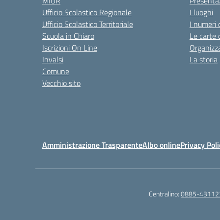
MIUR
Presenta
Ufficio Scolastico Regionale
I luoghi
Ufficio Scolastico Territoriale
I numeri 
Scuola in Chiaro
Le carte 
Iscrizioni On Line
Organizz
Invalsi
La storia
Comune
Vecchio sito
Amministrazione Trasparente
Albo online
Privacy Poli
Centralino:
0885-43112