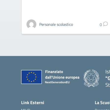
Personale scolastico
0
Is
"G
St
— 
Link Esterni
La Scuo