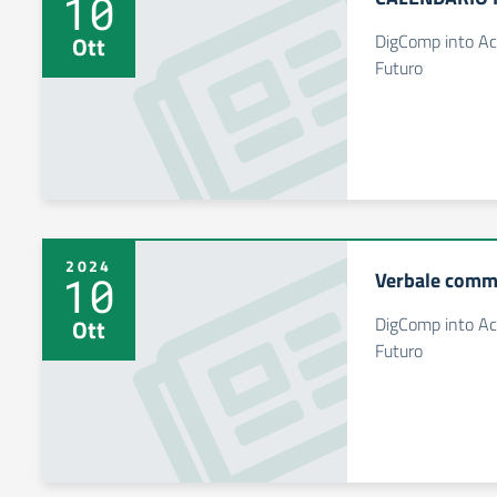
10
DigComp into Act
Ott
Futuro
2024
Verbale comm
10
DigComp into Act
Ott
Futuro