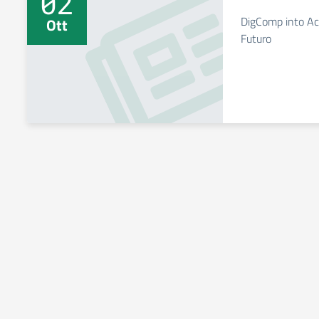
02
DigComp into Act
Ott
Futuro