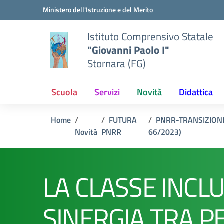
Vai ai contenuti
Vai al menu di navigazione
Vai al footer
Ministero dell'Istruzione e del Merito
Istituto Comprensivo Statale
"Giovanni Paolo I"
Stornara (FG)
Scuola
Servizi
Novità
Didattica
Home
FUTURA
PNRR-TRANSIZION
Novità
PNRR
66/2023)
LA CLASSE INCLU
SINERGIA TRA PE