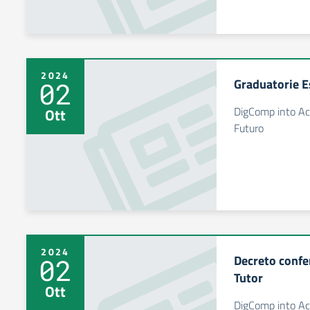
2024
Graduatorie E
02
DigComp into Act
Ott
Futuro
2024
Decreto confe
02
Tutor
Ott
DigComp into Act