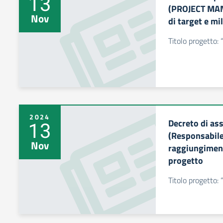
13
(PROJECT MAN
Nov
di target e mi
Titolo progetto:
2024
Decreto di as
13
(Responsabile 
Nov
raggiungiment
progetto
Titolo progetto: