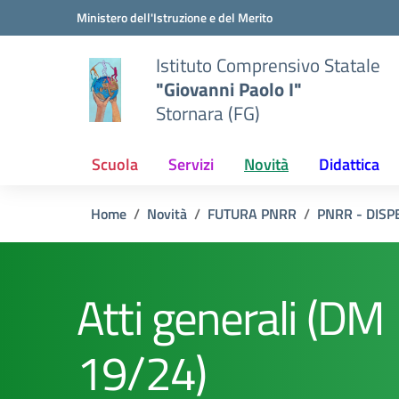
Vai ai contenuti
Vai al menu di navigazione
Vai al footer
Ministero dell'Istruzione e del Merito
Istituto Comprensivo Statale
"Giovanni Paolo I"
Stornara (FG)
Scuola
Servizi
Novità
Didattica
Home
Novità
FUTURA PNRR
PNRR - DISP
Atti generali (DM
19/24)