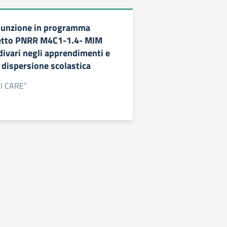
ssunzione in programma
etto PNRR M4C1-1.4- MIM
divari negli apprendimenti e
 dispersione scolastica
 “I CARE”