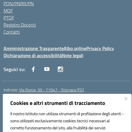
PON/PNRR/PN
MOF
PTOF
Registro Docenti
Contatti
Amministrazione Trasparente
Albo online
Privacy Policy
Dichiarazione di accessibilità
Note legali
Seguici su:
Indirizzo:
Via Roma, 39 - 71047 - Stornara (FG)
Centralino:
0885-431123
Email:
fgic83700p@istruzione.it
Posta elettronica certificata (PEC):
Cookies e altri strumenti di tracciamento
FGIC83700P@pec.istruzione.it
Codice fiscale: 90015650717
Il nostro Istituto non utilizza strumenti di profilazione degli utenti -
Codice meccanografico:
FGIC83700P
sono utilizzati esclusivamente cookies tecnici necessari al
Codice Indice delle Pubbliche Amministrazioni (IPA): istsc_fgic83700p
corretto funzionamento del sito, alla fruibilità dei servizi
Codice unico di fatturazione (CUF): UFUOPR