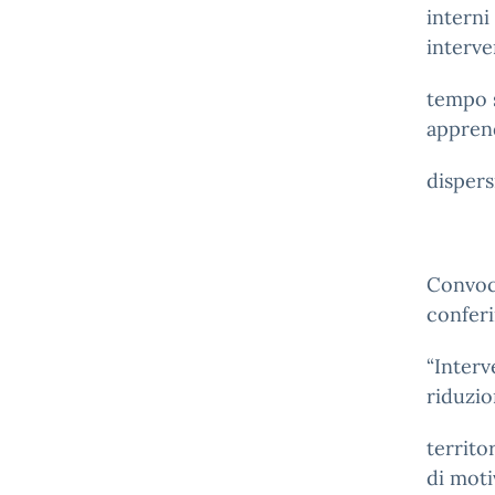
interni
interve
tempo s
apprend
dispers
Convoca
conferi
“Interv
riduzio
territo
di moti