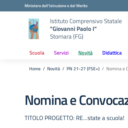
Vai ai contenuti
Vai al menu di navigazione
Vai al footer
Ministero dell'Istruzione e del Merito
Istituto Comprensivo Statale
"Giovanni Paolo I"
Stornara (FG)
Scuola
Servizi
Novità
Didattica
Home
Novità
PN 21-27 (FSE+)
Nomina e C
Nomina e Convocaz
TITOLO PROGETTO: RE...state a scuola!