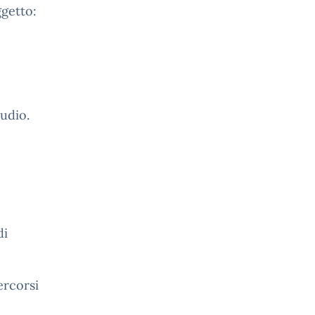
ggetto:
tudio.
di
percorsi