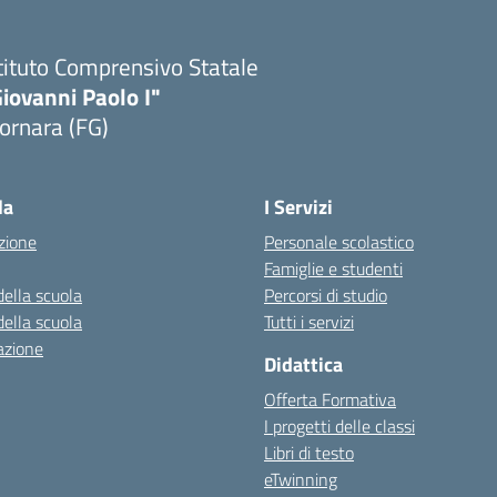
tituto Comprensivo Statale
iovanni Paolo I"
ornara (FG)
Visita la pagina iniziale della scuola
la
I Servizi
zione
Personale scolastico
Famiglie e studenti
della scuola
Percorsi di studio
della scuola
Tutti i servizi
azione
Didattica
Offerta Formativa
I progetti delle classi
Libri di testo
eTwinning