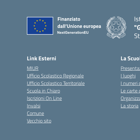
Is
"G
St
— 
Link Esterni
La Scuo
MIUR
Presenta
Ufficio Scolastico Regionale
I luoghi
Ufficio Scolastico Territoriale
I numeri 
Scuola in Chiaro
Le carte 
Iscrizioni On Line
Organizz
Invalsi
La storia
Comune
Vecchio sito