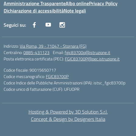
Amministrazione Trasparente
Albo online
Privacy Policy
Dichiarazione di accessibilità
Note legali
Seguici su:
Indirizzo:
Via Roma, 39 - 71047 - Stornara (FG)
Centralino:
0885-431123
Email:
fgic83700p@istruzione.it
Posta elettronica certificata (PEC):
FGIC83700P@pec.istruzione.it
Codice fiscale: 90015650717
Codice meccanografico:
FGIC83700P
Codice Indice delle Pubbliche Amministrazioni (IPA): istsc_fgic83700p
Codice unico di fatturazione (CUF): UFUOPR
Hosting & Powered by 3D Solution S.r.l.
Concept & Design by Designers Italia