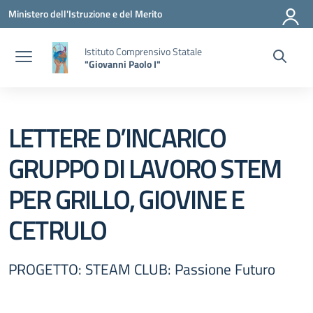
Vai ai contenuti
Vai al menu di navigazione
Vai al footer
Ministero dell'Istruzione e del Merito
Istituto Comprensivo Statale
"Giovanni Paolo I"
LETTERE D’INCARICO
GRUPPO DI LAVORO STEM
PER GRILLO, GIOVINE E
CETRULO
PROGETTO: STEAM CLUB: Passione Futuro