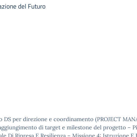
azione del Futuro
co DS per direzione e coordinamento (PROJECT MA
raggiungimento di target e milestone del progetto – P
le Di Ripresa E Resilienza – Missione 4: Istruzione E 