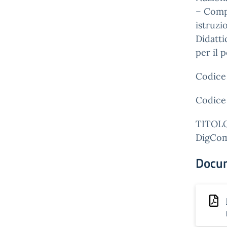
– Compo
istruzi
Didatti
per il 
Codice
Codice
TITOL
DigComp
Docu