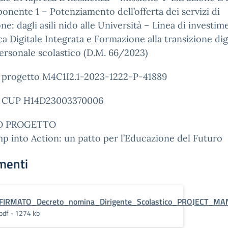
nente 1 – Potenziamento dell’offerta dei servizi di
one: dagli asili nido alle Università – Linea di investim
ca Digitale Integrata e Formazione alla transizione dig
personale scolastico (D.M. 66/2023)
 progetto M4C1I2.1-2023-1222-P-41889
 CUP H14D23003370006
O PROGETTO
 into Action: un patto per l’Educazione del Futuro
menti
FIRMATO_Decreto_nomina_Dirigente_Scolastico_PROJECT_M
pdf - 1274 kb