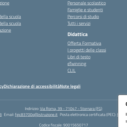
zione
Personale scolastico
Famiglie e studenti
della scuola
Percorsi di studio
della scuola
Tutti i servizi
azione
Didattica
Offerta Formativa
I progetti delle classi
Libri di testo
eTwinning
CLIL
cy
Dichiarazione di accessibilità
Note legali
Indirizzo:
Via Roma, 39 - 71047 - Stornara (FG)
3
Email:
fgic83700p@istruzione.it
Posta elettronica certificata (PEC):
FGIC8
Codice fiscale: 90015650717