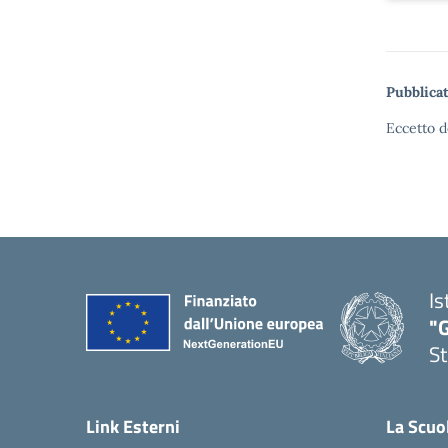
Pubblicat
Eccetto d
Is
"G
St
— 
Link Esterni
La Scuo