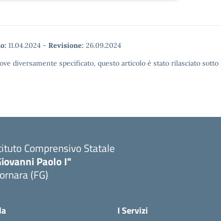
o:
11.04.2024
-
Revisione:
26.09.2024
ove diversamente specificato, questo articolo è stato rilasciato sott
tituto Comprensivo Statale
iovanni Paolo I"
ornara (FG)
Visita la pagina iniziale della scuola
la
I Servizi