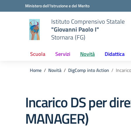
Vai ai contenuti
Vai al menu di navigazione
Vai al footer
Ministero dell'Istruzione e del Merito
Istituto Comprensivo Statale
"Giovanni Paolo I"
Stornara (FG)
Scuola
Servizi
Novità
Didattica
Home
Novità
DigComp into Action
Incaric
Incarico DS per di
MANAGER)