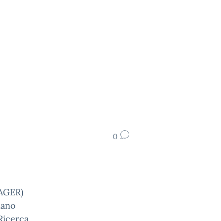
0
NAGER)
iano
Ricerca