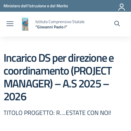
Vai ai contenuti
Vai al menu di navigazione
Vai al footer
Ministero dell'Istruzione e del Merito
Istituto Comprensivo Statale
"Giovanni Paolo I"
Incarico DS per direzione e
coordinamento (PROJECT
MANAGER) – A.S 2025 –
2026
TITOLO PROGETTO: R….ESTATE CON NOI!