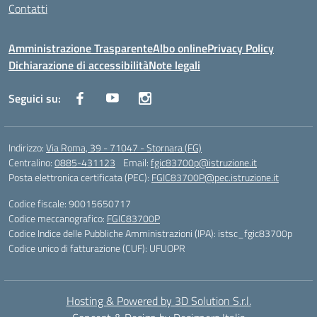
Contatti
Amministrazione Trasparente
Albo online
Privacy Policy
Dichiarazione di accessibilità
Note legali
Seguici su:
Indirizzo:
Via Roma, 39 - 71047 - Stornara (FG)
Centralino:
0885-431123
Email:
fgic83700p@istruzione.it
Posta elettronica certificata (PEC):
FGIC83700P@pec.istruzione.it
Codice fiscale: 90015650717
Codice meccanografico:
FGIC83700P
Codice Indice delle Pubbliche Amministrazioni (IPA): istsc_fgic83700p
Codice unico di fatturazione (CUF): UFUOPR
Hosting & Powered by 3D Solution S.r.l.