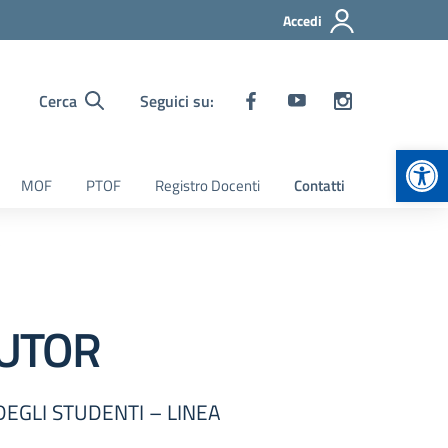
Accedi
Cerca
Seguici su:
Apr
MOF
PTOF
Registro Docenti
Contatti
R
TUTOR
EGLI STUDENTI – LINEA