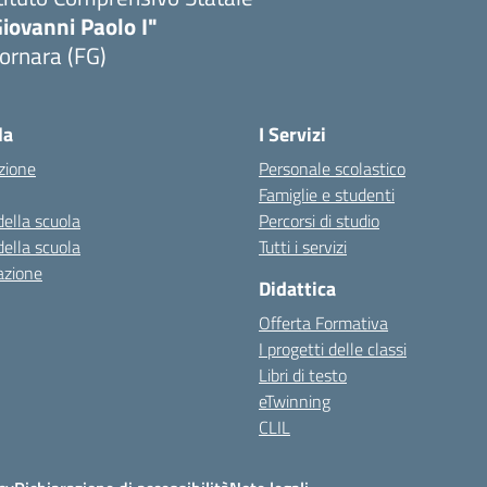
iovanni Paolo I"
ornara (FG)
Visita la pagina iniziale della scuola
la
I Servizi
zione
Personale scolastico
Famiglie e studenti
della scuola
Percorsi di studio
della scuola
Tutti i servizi
azione
Didattica
Offerta Formativa
I progetti delle classi
Libri di testo
eTwinning
CLIL