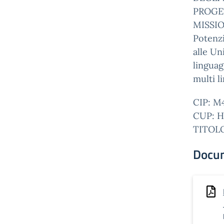
PROGET
MISSIO
Potenzi
alle Un
lingua
multi l
CIP: M
CUP: H
TITOLO
Docu