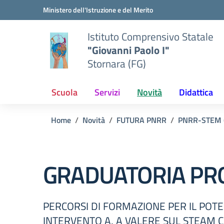
Vai ai contenuti
Vai al menu di navigazione
Vai al footer
Ministero dell'Istruzione e del Merito
Istituto Comprensivo Statale
"Giovanni Paolo I"
Stornara (FG)
Scuola
Servizi
Novità
Didattica
Home
Novità
FUTURA PNRR
PNRR-STEM 
GRADUATORIA PRO
PERCORSI DI FORMAZIONE PER IL POT
INTERVENTO A, A VALERE SUL STEAM CL