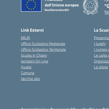
"G
St
— 
Link Esterni
La Scuo
MIUR
Presenta
Ufficio Scolastico Regionale
I luoghi
Ufficio Scolastico Territoriale
I numeri 
Scuola in Chiaro
Le carte 
Iscrizioni On Line
Organizz
Invalsi
La storia
Comune
Vecchio sito