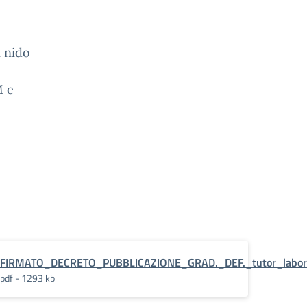
i nido
M e
FIRMATO_DECRETO_PUBBLICAZIONE_GRAD._DEF._tutor_labor
pdf - 1293 kb