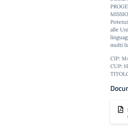
PROGET
MISSIO
Potenzi
alle Un
lingua
multi l
CIP: M
CUP: H
TITOLO
Docu