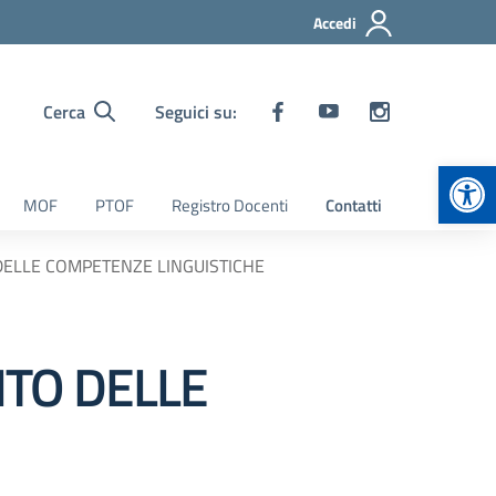
Accedi
Cerca
Seguici su:
Apr
MOF
PTOF
Registro Docenti
Contatti
O DELLE COMPETENZE LINGUISTICHE
ENTO DELLE