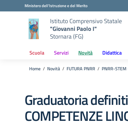
Vai ai contenuti
Vai al menu di navigazione
Vai al footer
Ministero dell'Istruzione e del Merito
Istituto Comprensivo Statale
"Giovanni Paolo I"
Stornara (FG)
Scuola
Servizi
Novità
Didattica
Home
Novità
FUTURA PNRR
PNRR-STEM 
Graduatoria defin
COMPETENZE LING