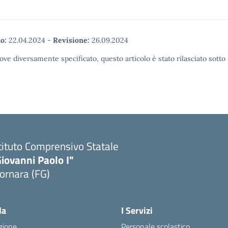
o:
22.04.2024
-
Revisione:
26.09.2024
ove diversamente specificato, questo articolo è stato rilasciato sott
tituto Comprensivo Statale
iovanni Paolo I"
ornara (FG)
Visita la pagina iniziale della scuola
la
I Servizi
zione
Personale scolastico