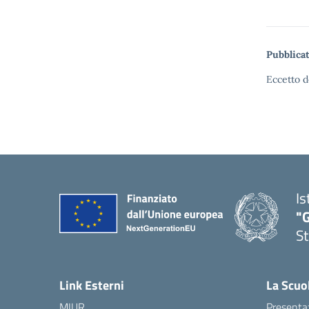
Pubblicat
Eccetto d
Is
"G
St
— 
Link Esterni
La Scuo
MIUR
Presenta