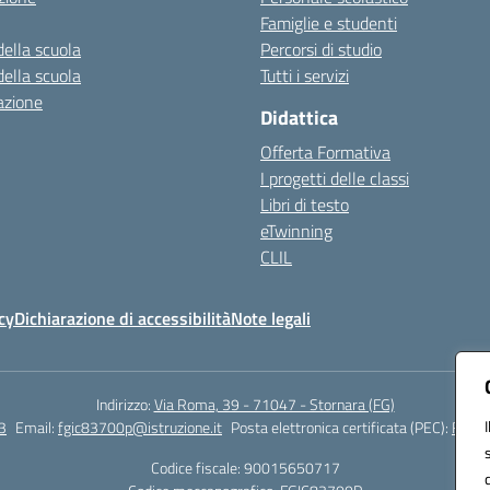
Famiglie e studenti
della scuola
Percorsi di studio
della scuola
Tutti i servizi
azione
Didattica
Offerta Formativa
I progetti delle classi
Libri di testo
eTwinning
CLIL
cy
Dichiarazione di accessibilità
Note legali
Indirizzo:
Via Roma, 39 - 71047 - Stornara (FG)
3
Email:
fgic83700p@istruzione.it
Posta elettronica certificata (PEC):
FGIC8
Codice fiscale: 90015650717