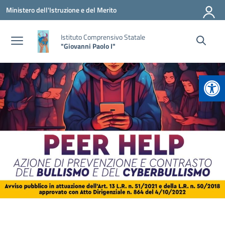
Vai ai contenuti
Vai al menu di navigazione
Vai al footer
Ministero dell'Istruzione e del Merito
Istituto Comprensivo Statale
"Giovanni Paolo I"
Apr