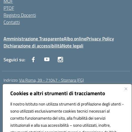
MOF
PTOF
Registro Docenti
Contatti
Amministrazione Trasparente
Albo online
Privacy Policy
Dichiarazione di accessibilità
Note legali
Seguici su:
Indirizzo:
Via Roma, 39 - 71047 - Stornara (FG)
Centralino:
0885-431123
Email:
fgic83700p@istruzione.it
Posta elettronica certificata (PEC):
Cookies e altri strumenti di tracciamento
FGIC83700P@pec.istruzione.it
Codice fiscale: 90015650717
Il nostro Istituto non utilizza strumenti di profilazione degli utenti -
Codice meccanografico:
FGIC83700P
sono utilizzati esclusivamente cookies tecnici necessari al
Codice Indice delle Pubbliche Amministrazioni (IPA): istsc_fgic83700p
corretto funzionamento del sito, alla fruibilità dei servizi
Codice unico di fatturazione (CUF): UFUOPR
istituzionali e alla sua accessibilità – sono utilizzati, inoltre,