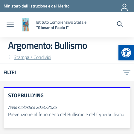
Vai ai contenuti
Vai al menu di navigazione
Vai al footer
Ministero dell'Istruzione e del Merito
Istituto Comprensivo Statale
"Giovanni Paolo I"
Argomento: Bullismo
Apr
Stampa / Condividi
FILTRI
STOPBULLYING
Anno scolastico 2024/2025
Prevenzione al fenomeno del Bullismo e del Cyberbullismo