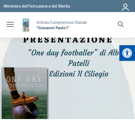
Vai ai contenuti
Vai al menu di navigazione
Vai al footer
Ministero dell'Istruzione e del Merito
Istituto Comprensivo Statale
"Giovanni Paolo I"
Apr