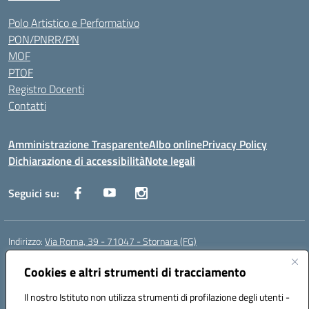
Polo Artistico e Performativo
PON/PNRR/PN
MOF
PTOF
Registro Docenti
Contatti
Amministrazione Trasparente
Albo online
Privacy Policy
Dichiarazione di accessibilità
Note legali
Seguici su:
Indirizzo:
Via Roma, 39 - 71047 - Stornara (FG)
Centralino:
0885-431123
Email:
fgic83700p@istruzione.it
Cookies e altri strumenti di tracciamento
Posta elettronica certificata (PEC):
FGIC83700P@pec.istruzione.it
Codice fiscale: 90015650717
Il nostro Istituto non utilizza strumenti di profilazione degli utenti -