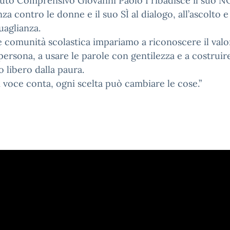
ituto Comprensivo Giovanni Paolo I ribadisce il suo NO
nza contro le donne e il suo SÌ al dialogo, all’ascolto e
guaglianza.
comunità scolastica impariamo a riconoscere il valo
persona, a usare le parole con gentilezza e a costruir
o libero dalla paura.
 voce conta, ogni scelta può cambiare le cose.”