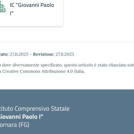
IC "Giovanni Paolo
I"
cato:
27.11.2025
-
Revisione:
27.11.2025
 dove diversamente specificato, questo articolo è stato rilasciato sot
a Creative Commons Attribuzione 4.0 Italia.
tituto Comprensivo Statale
iovanni Paolo I"
ornara (FG)
Visita la pagina iniziale della scuola