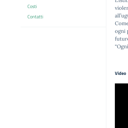
L’Ist
Costi
viole
all’u
Contatti
Come 
ogni 
futur
“Ogni
Video