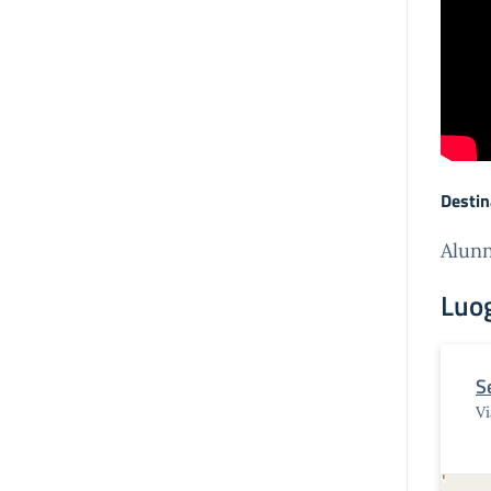
Destin
Alunn
Luo
S
Vi