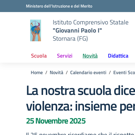
Vai ai contenuti
Vai al menu di navigazione
Vai al footer
Ministero dell'Istruzione e del Merito
Istituto Comprensivo Statale
"Giovanni Paolo I"
Stornara (FG)
Scuola
Servizi
Novità
Didattica
Home
Novità
Calendario eventi
Eventi Sco
La nostra scuola dice
violenza: insieme per 
25 Novembre 2025
Il 25 novembre ricordiamo che il rispetto