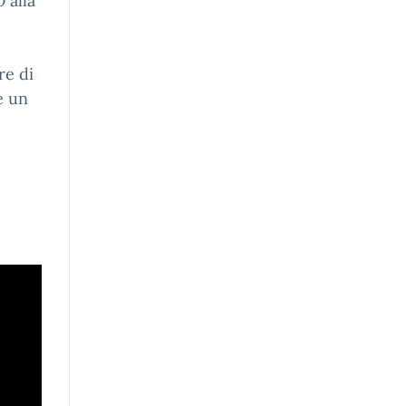
 alla
re di
e un