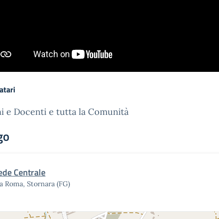
atari
i e Docenti e tutta la Comunità
go
ede Centrale
a Roma, Stornara (FG)