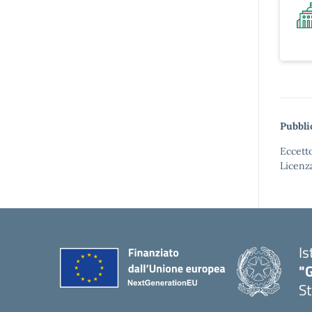
Pubbli
Eccetto
Licenz
Is
"G
St
— 