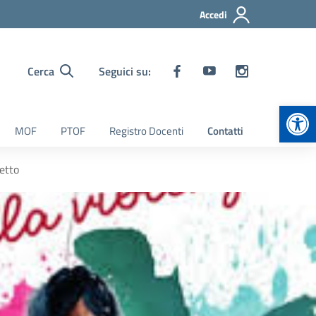
Accedi
Cerca
Seguici su:
Apr
MOF
PTOF
Registro Docenti
Contatti
petto