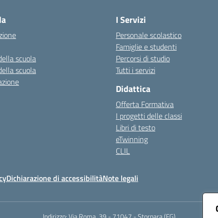
la
I Servizi
zione
Personale scolastico
Famiglie e studenti
della scuola
Percorsi di studio
della scuola
Tutti i servizi
azione
Didattica
Offerta Formativa
I progetti delle classi
Libri di testo
eTwinning
CLIL
cy
Dichiarazione di accessibilità
Note legali
Indirizzo:
Via Roma, 39 - 71047 - Stornara (FG)