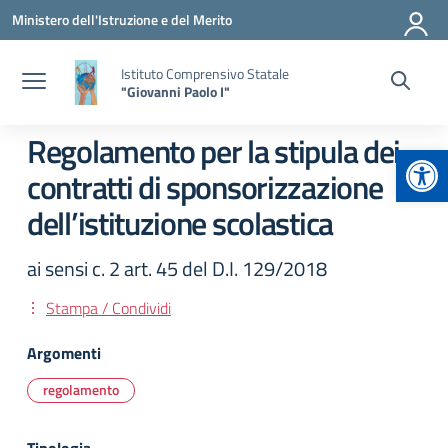
Vai ai contenuti
Vai al menu di navigazione
Vai al footer
Ministero dell'Istruzione e del Merito
Istituto Comprensivo Statale
"Giovanni Paolo I"
Regolamento per la stipula dei
Apr
contratti di sponsorizzazione
dell’istituzione scolastica
ai sensi c. 2 art. 45 del D.I. 129/2018
Stampa / Condividi
Argomenti
regolamento