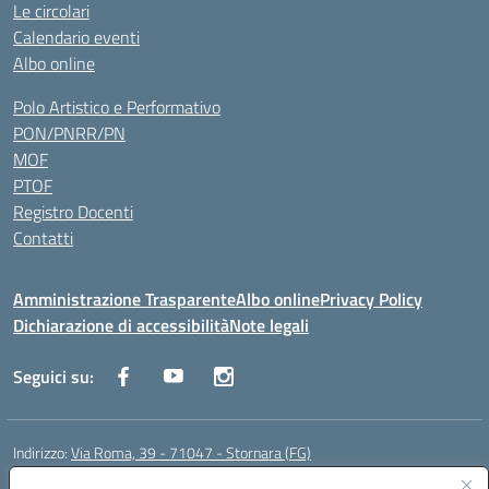
Le circolari
Calendario eventi
Albo online
Polo Artistico e Performativo
PON/PNRR/PN
MOF
PTOF
Registro Docenti
Contatti
Amministrazione Trasparente
Albo online
Privacy Policy
Dichiarazione di accessibilità
Note legali
Seguici su:
Indirizzo:
Via Roma, 39 - 71047 - Stornara (FG)
Centralino:
0885-431123
Email:
fgic83700p@istruzione.it