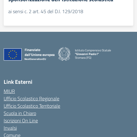
ai sensi c. 2 art. 45 del D.I. 129/2018
Istituto Comprensivo Statale
"Giovanni Paolo I"
Stornara (FG)
— Visita la pagina iniziale della scuola
Link Esterni
MIUR
Ufficio Scolastico Regionale
Ufficio Scolastico Territoriale
Scuola in Chiaro
Iscrizioni On Line
Invalsi
Comune