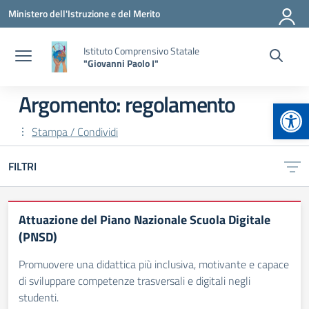
Vai ai contenuti
Vai al menu di navigazione
Vai al footer
Ministero dell'Istruzione e del Merito
Istituto Comprensivo Statale
"Giovanni Paolo I"
Argomento: regolamento
Apr
Stampa / Condividi
FILTRI
Attuazione del Piano Nazionale Scuola Digitale
(PNSD)
Promuovere una didattica più inclusiva, motivante e capace
di sviluppare competenze trasversali e digitali negli
studenti.