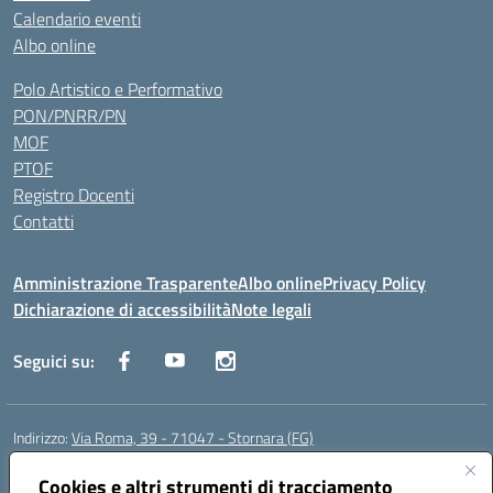
Calendario eventi
Albo online
Polo Artistico e Performativo
PON/PNRR/PN
MOF
PTOF
Registro Docenti
Contatti
Amministrazione Trasparente
Albo online
Privacy Policy
Dichiarazione di accessibilità
Note legali
Seguici su:
Indirizzo:
Via Roma, 39 - 71047 - Stornara (FG)
Centralino:
0885-431123
Email:
fgic83700p@istruzione.it
Posta elettronica certificata (PEC):
Cookies e altri strumenti di tracciamento
FGIC83700P@pec.istruzione.it