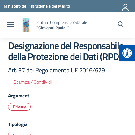
Vai ai contenuti
Vai al menu di navigazione
Vai al footer
Ministero dell'Istruzione e del Merito
Istituto Comprensivo Statale
"Giovanni Paolo I"
Designazione del Responsabile
Apr
della Protezione dei Dati (RPD)
Art. 37 del Regolamento UE 2016/679
Stampa / Condividi
Argomenti
Privacy
Tipologia