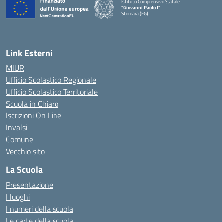
Istituto Comprensivo Statale
"Giovanni Paolo I"
Stornara (FG)
— Visita la pagina iniziale della scuola
Link Esterni
MIUR
Ufficio Scolastico Regionale
Ufficio Scolastico Territoriale
Scuola in Chiaro
Iscrizioni On Line
Invalsi
Comune
Vecchio sito
La Scuola
Presentazione
I luoghi
I numeri della scuola
Le carte della scuola