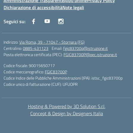
Amministrazione Trasparente
Albo online
Privacy Policy
Dichiarazione di accessibilità
Note legali
Seguici su:
Indirizzo:
Via Roma, 39 - 71047 - Stornara (FG)
Centralino:
0885-431123
Email:
fgic83700p@istruzione.it
Posta elettronica certificata (PEC):
FGIC83700P@pec.istruzione.it
Codice fiscale: 90015650717
Codice meccanografico:
FGIC83700P
Codice Indice delle Pubbliche Amministrazioni (IPA): istsc_fgic83700p
Codice unico di fatturazione (CUF): UFUOPR
Hosting & Powered by 3D Solution S.r.l.
Concept & Design by Designers Italia