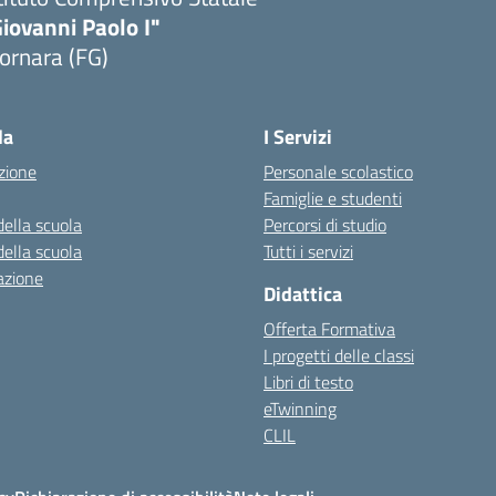
iovanni Paolo I"
ornara (FG)
Visita la pagina iniziale della scuola
la
I Servizi
zione
Personale scolastico
Famiglie e studenti
della scuola
Percorsi di studio
della scuola
Tutti i servizi
azione
Didattica
Offerta Formativa
I progetti delle classi
Libri di testo
eTwinning
CLIL