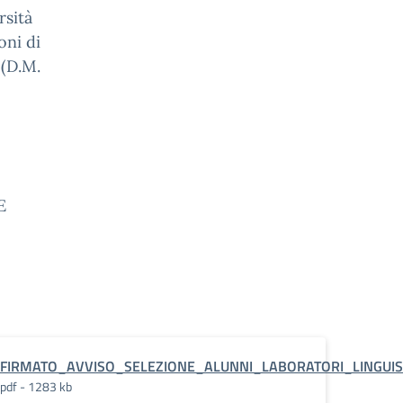
sità
oni di
 (D.M.
E
tici
FIRMATO_AVVISO_SELEZIONE_ALUNNI_LABORATORI_LINGUIS
pdf - 1283 kb