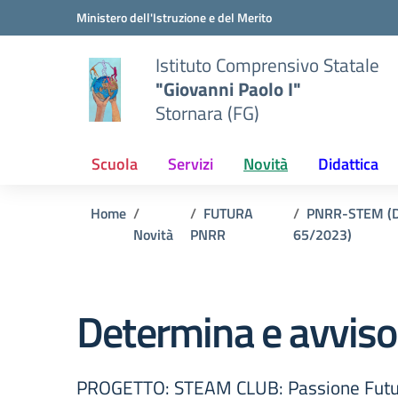
Vai ai contenuti
Vai al menu di navigazione
Vai al footer
Ministero dell'Istruzione e del Merito
Istituto Comprensivo Statale
"Giovanni Paolo I"
Stornara (FG)
Scuola
Servizi
Novità
Didattica
Home
FUTURA
PNRR-STEM (
Novità
PNRR
65/2023)
Determina e avviso
PROGETTO: STEAM CLUB: Passione Futu