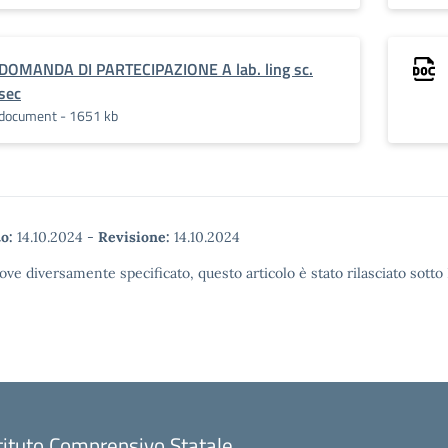
DOMANDA DI PARTECIPAZIONE A lab. ling sc.
sec
document - 1651 kb
o:
14.10.2024
-
Revisione:
14.10.2024
ove diversamente specificato, questo articolo è stato rilasciato sott
tituto Comprensivo Statale