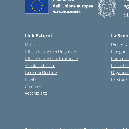
"G
St
— 
Link Esterni
La Scuo
MIUR
Presenta
Ufficio Scolastico Regionale
I luoghi
Ufficio Scolastico Territoriale
I numeri 
Scuola in Chiaro
Le carte 
Iscrizioni On Line
Organizz
Invalsi
La storia
Comune
Vecchio sito