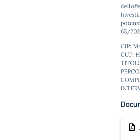
dell’off
Investi
potenz
65/202
CIP: M
CUP: H
TITOLO
PERCO
COMPE
INTER
Docu