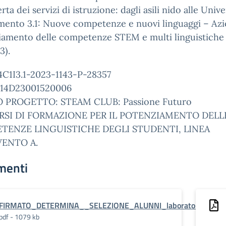
erta dei servizi di istruzione: dagli asili nido alle Univer
mento 3.1: Nuove competenze e nuovi linguaggi – Azi
iamento delle competenze STEM e multi linguistiche
3).
4C1I3.1-2023-1143-P-28357
14D23001520006
 PROGETTO: STEAM CLUB: Passione Futuro
RSI DI FORMAZIONE PER IL POTENZIAMENTO DELL
TENZE LINGUISTICHE DEGLI STUDENTI, LINEA
VENTO A.
menti
FIRMATO_DETERMINA__SELEZIONE_ALUNNI_laboratori_linguis
pdf - 1079 kb