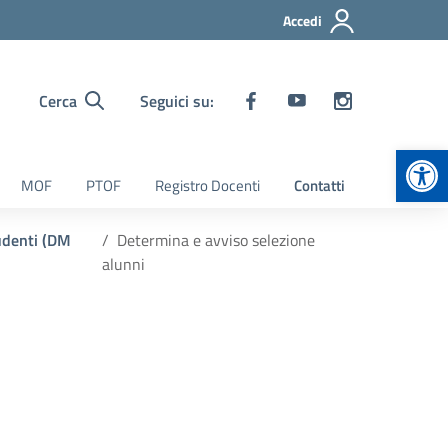
Accedi
Cerca
Seguici su:
Apr
MOF
PTOF
Registro Docenti
Contatti
udenti (DM
Determina e avviso selezione
alunni