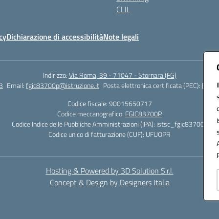
CLIL
cy
Dichiarazione di accessibilità
Note legali
Indirizzo:
Via Roma, 39 - 71047 - Stornara (FG)
3
Email:
fgic83700p@istruzione.it
Posta elettronica certificata (PEC):
FGIC8
Codice fiscale: 90015650717
Codice meccanografico:
FGIC83700P
Codice Indice delle Pubbliche Amministrazioni (IPA): istsc_fgic83700p
Codice unico di fatturazione (CUF): UFUOPR
Hosting & Powered by 3D Solution S.r.l.
Concept & Design by Designers Italia