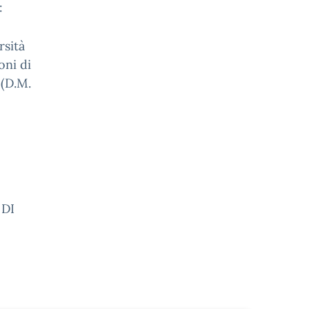
:
sità
oni di
 (D.M.
DI