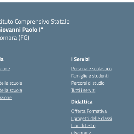
tituto Comprensivo Statale
iovanni Paolo I"
ornara (FG)
Visita la pagina iniziale della scuola
la
I Servizi
zione
Personale scolastico
Famiglie e studenti
della scuola
Percorsi di studio
della scuola
Tutti i servizi
azione
Didattica
Offerta Formativa
I progetti delle classi
Libri di testo
eTwinning