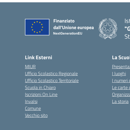
Is
"G
St
— 
Link Esterni
La Scuo
MIUR
Presenta
Ufficio Scolastico Regionale
I luoghi
Ufficio Scolastico Territoriale
I numeri 
Scuola in Chiaro
Le carte 
Iscrizioni On Line
Organizz
Invalsi
La storia
Comune
Vecchio sito