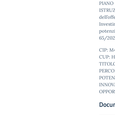
PIANO 
ISTRUZ
dell’off
Investi
potenz
65/202
CIP: M
CUP: H
TITOLO
PERCO
POTEN
INNOVA
OPPORT
Docu