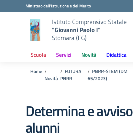
Vai ai contenuti
Vai al menu di navigazione
Vai al footer
Ministero dell'Istruzione e del Merito
Istituto Comprensivo Statale
"Giovanni Paolo I"
Stornara (FG)
Scuola
Servizi
Novità
Didattica
Home
FUTURA
PNRR-STEM (DM
Novità
PNRR
65/2023)
Determina e avviso 
alunni