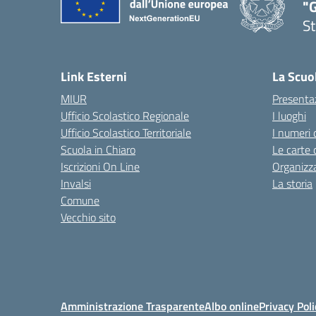
"G
St
— 
Link Esterni
La Scuo
MIUR
Presenta
Ufficio Scolastico Regionale
I luoghi
Ufficio Scolastico Territoriale
I numeri 
Scuola in Chiaro
Le carte 
Iscrizioni On Line
Organizz
Invalsi
La storia
Comune
Vecchio sito
Amministrazione Trasparente
Albo online
Privacy Poli