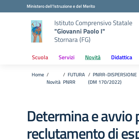
Vai ai contenuti
Vai al menu di navigazione
Vai al footer
Ministero dell'Istruzione e del Merito
Istituto Comprensivo Statale
"Giovanni Paolo I"
Stornara (FG)
Scuola
Servizi
Novità
Didattica
Home
FUTURA
PNRR-DISPERSIONE
Novità
PNRR
(DM 170/2022)
Determina e avvio p
reclutamento di esp