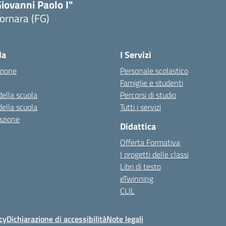
iovanni Paolo I"
ornara (FG)
Visita la pagina iniziale della scuola
la
I Servizi
zione
Personale scolastico
Famiglie e studenti
della scuola
Percorsi di studio
della scuola
Tutti i servizi
azione
Didattica
Offerta Formativa
I progetti delle classi
Libri di testo
eTwinning
CLIL
cy
Dichiarazione di accessibilità
Note legali