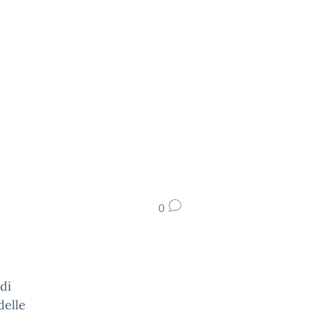
0
di
delle