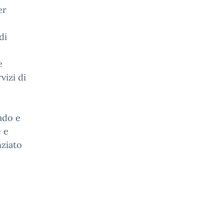
er
di
e
vizi di
ado e
e e
nziato