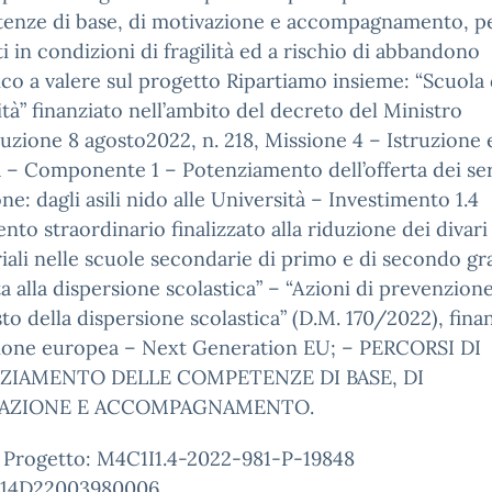
enze di base, di motivazione e accompagnamento, p
i in condizioni di fragilità ed a rischio di abbandono
ico a valere sul progetto Ripartiamo insieme: “Scuola 
à” finanziato nell’ambito del decreto del Ministro
truzione 8 agosto2022, n. 218, Missione 4 – Istruzione 
 – Componente 1 – Potenziamento dell’offerta dei ser
one: dagli asili nido alle Università – Investimento 1.4
ento straordinario finalizzato alla riduzione dei divari
riali nelle scuole secondarie di primo e di secondo gr
tta alla dispersione scolastica” – “Azioni di prevenzion
to della dispersione scolastica” (D.M. 170/2022), fina
nione europea – Next Generation EU; – PERCORSI DI
ZIAMENTO DELLE COMPETENZE DI BASE, DI
AZIONE E ACCOMPAGNAMENTO.
 Progetto: M4C1I1.4-2022-981-P-19848
H14D22003980006