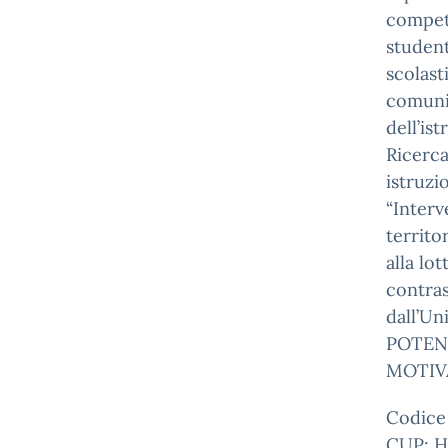
compet
student
scolast
comunit
dell’is
Ricerca
istruzi
“Interv
territo
alla lo
contras
dall’U
POTEN
MOTIV
Codice
CUP: 