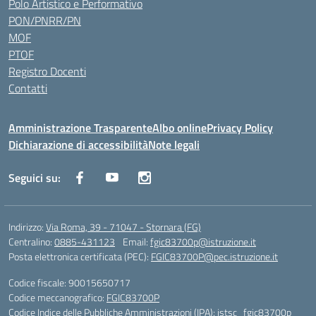
Polo Artistico e Performativo
PON/PNRR/PN
MOF
PTOF
Registro Docenti
Contatti
Amministrazione Trasparente
Albo online
Privacy Policy
Dichiarazione di accessibilità
Note legali
Seguici su:
Indirizzo:
Via Roma, 39 - 71047 - Stornara (FG)
Centralino:
0885-431123
Email:
fgic83700p@istruzione.it
Posta elettronica certificata (PEC):
FGIC83700P@pec.istruzione.it
Codice fiscale: 90015650717
Codice meccanografico:
FGIC83700P
Codice Indice delle Pubbliche Amministrazioni (IPA): istsc_fgic83700p