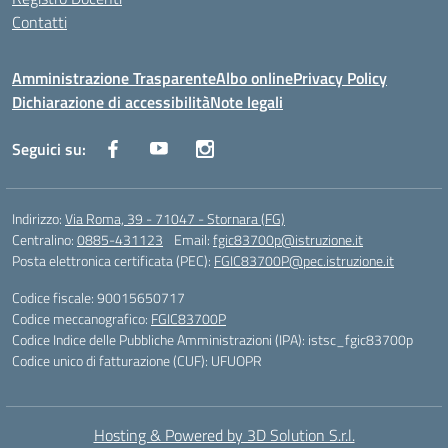
Contatti
Amministrazione Trasparente
Albo online
Privacy Policy
Dichiarazione di accessibilità
Note legali
Seguici su:
Indirizzo:
Via Roma, 39 - 71047 - Stornara (FG)
Centralino:
0885-431123
Email:
fgic83700p@istruzione.it
Posta elettronica certificata (PEC):
FGIC83700P@pec.istruzione.it
Codice fiscale: 90015650717
Codice meccanografico:
FGIC83700P
Codice Indice delle Pubbliche Amministrazioni (IPA): istsc_fgic83700p
Codice unico di fatturazione (CUF): UFUOPR
Hosting & Powered by 3D Solution S.r.l.