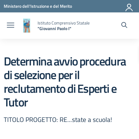
Vai ai contenuti
Vai al menu di navigazione
Vai al footer
Ministero dell'Istruzione e del Merito
Istituto Comprensivo Statale
"Giovanni Paolo I"
Determina avvio procedura
di selezione per il
reclutamento di Esperti e
Tutor
TITOLO PROGETTO: RE...state a scuola!