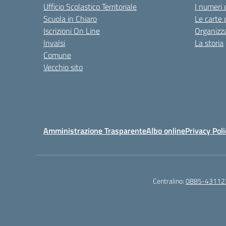
Ufficio Scolastico Territoriale
I numeri 
Scuola in Chiaro
Le carte 
Iscrizioni On Line
Organizz
Invalsi
La storia
Comune
Vecchio sito
Amministrazione Trasparente
Albo online
Privacy Poli
Centralino:
0885-43112