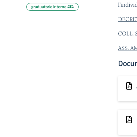
l’indiv
graduatorie interne ATA
DECRE
COLL. 
ASS. 
Docu