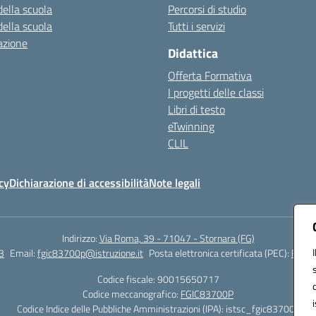
della scuola
Percorsi di studio
della scuola
Tutti i servizi
azione
Didattica
Offerta Formativa
I progetti delle classi
Libri di testo
eTwinning
CLIL
cy
Dichiarazione di accessibilità
Note legali
Indirizzo:
Via Roma, 39 - 71047 - Stornara (FG)
3
Email:
fgic83700p@istruzione.it
Posta elettronica certificata (PEC):
FGIC8
Codice fiscale: 90015650717
Codice meccanografico:
FGIC83700P
Codice Indice delle Pubbliche Amministrazioni (IPA): istsc_fgic83700p