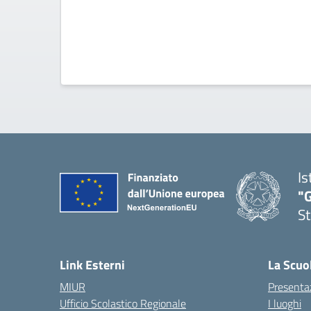
Is
"G
St
— 
Link Esterni
La Scuo
MIUR
Presenta
Ufficio Scolastico Regionale
I luoghi