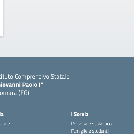
tituto Comprensivo Statale
iovanni Paolo I"
ornara (FG)
Visita la pagina iniziale della scuola
la
I Servizi
zione
Personale scolastico
Famiglie e studenti