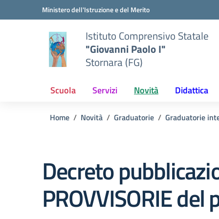
Vai ai contenuti
Vai al menu di navigazione
Vai al footer
Ministero dell'Istruzione e del Merito
Istituto Comprensivo Statale
"Giovanni Paolo I"
Stornara (FG)
Scuola
Servizi
Novità
Didattica
Home
Novità
Graduatorie
Graduatorie int
Decreto pubblicazio
PROVVISORIE del p