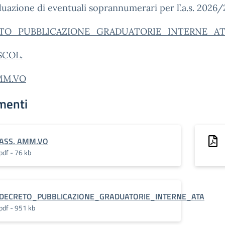
iduazione di eventuali soprannumerari per l’.a.s. 2026/
TO_PUBBLICAZIONE_GRADUATORIE_INTERNE_A
SCOL.
AMM.VO
menti
ASS. AMM.VO
pdf - 76 kb
DECRETO_PUBBLICAZIONE_GRADUATORIE_INTERNE_ATA
pdf - 951 kb