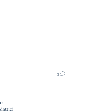
0
lo
dattici