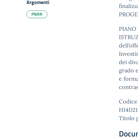
Argomenti
finaliz
PNRR
PROGE
PIANO 
ISTRUZ
dell’off
Investi
dei div
grado e
e forma
contras
Codice
H14D2
Titolo 
Docu