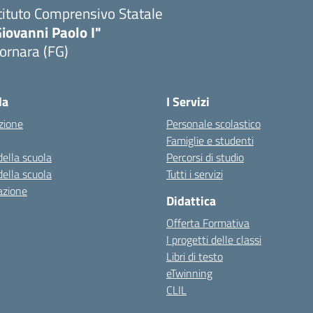
tituto Comprensivo Statale
iovanni Paolo I"
ornara (FG)
Visita la pagina iniziale della scuola
la
I Servizi
zione
Personale scolastico
Famiglie e studenti
della scuola
Percorsi di studio
della scuola
Tutti i servizi
azione
Didattica
Offerta Formativa
I progetti delle classi
Libri di testo
eTwinning
CLIL