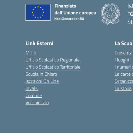
Is
"G
St
— 
Link Esterni
La Scuo
MIUR
Presenta
Ufficio Scolastico Regionale
I luoghi
Ufficio Scolastico Territoriale
I numeri 
Scuola in Chiaro
Le carte 
Iscrizioni On Line
Organizz
Invalsi
La storia
Comune
Vecchio sito