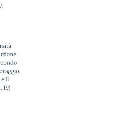
AM
sità
duzione
secondo
toraggio
e il
. 19)