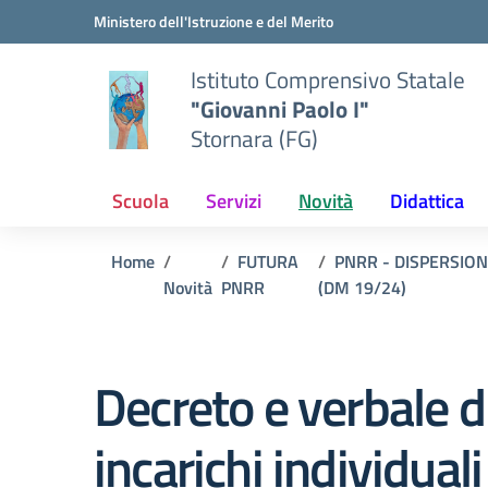
Vai ai contenuti
Vai al menu di navigazione
Vai al footer
Ministero dell'Istruzione e del Merito
Istituto Comprensivo Statale
"Giovanni Paolo I"
Stornara (FG)
Scuola
Servizi
Novità
Didattica
Home
FUTURA
PNRR - DISPERSIO
Novità
PNRR
(DM 19/24)
Decreto e verbale di
incarichi individuali