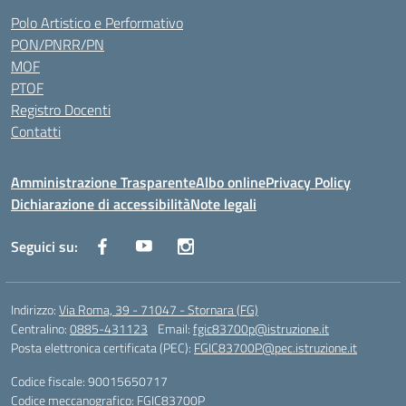
Polo Artistico e Performativo
PON/PNRR/PN
MOF
PTOF
Registro Docenti
Contatti
Amministrazione Trasparente
Albo online
Privacy Policy
Dichiarazione di accessibilità
Note legali
Seguici su:
Indirizzo:
Via Roma, 39 - 71047 - Stornara (FG)
Centralino:
0885-431123
Email:
fgic83700p@istruzione.it
Posta elettronica certificata (PEC):
FGIC83700P@pec.istruzione.it
Codice fiscale: 90015650717
Codice meccanografico:
FGIC83700P