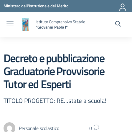
Vai ai contenuti
Vai al menu di navigazione
Vai al footer
Ministero dell'Istruzione e del Merito
Istituto Comprensivo Statale
"Giovanni Paolo I"
Decreto e pubblicazione
Graduatorie Provvisorie
Tutor ed Esperti
TITOLO PROGETTO: RE...state a scuola!
Personale scolastico
0