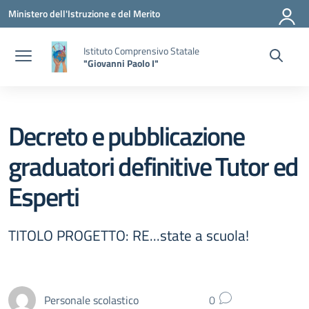
Vai ai contenuti
Vai al menu di navigazione
Vai al footer
Ministero dell'Istruzione e del Merito
Istituto Comprensivo Statale
"Giovanni Paolo I"
Decreto e pubblicazione
graduatori definitive Tutor ed
Esperti
TITOLO PROGETTO: RE...state a scuola!
Personale scolastico
0