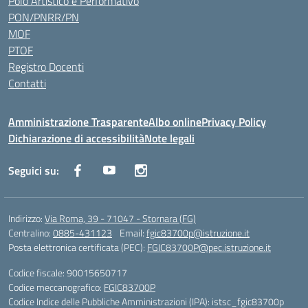
Polo Artistico e Performativo
PON/PNRR/PN
MOF
PTOF
Registro Docenti
Contatti
Amministrazione Trasparente
Albo online
Privacy Policy
Dichiarazione di accessibilità
Note legali
Seguici su:
Indirizzo:
Via Roma, 39 - 71047 - Stornara (FG)
Centralino:
0885-431123
Email:
fgic83700p@istruzione.it
Posta elettronica certificata (PEC):
FGIC83700P@pec.istruzione.it
Codice fiscale: 90015650717
Codice meccanografico:
FGIC83700P
Codice Indice delle Pubbliche Amministrazioni (IPA): istsc_fgic83700p