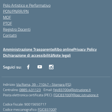
Polo Artistico e Performativo
PON/PNRR/PN
MOF
PTOF
Registro Docenti
Contatti
Amministrazione Trasparente
Albo online
Privacy Policy
Dichiarazione di accessibilità
Note legali
Seguici su:
Indirizzo:
Via Roma, 39 - 71047 - Stornara (FG)
Centralino:
0885-431123
Email:
fgic83700p@istruzione.it
Posta elettronica certificata (PEC):
FGIC83700P@pec.istruzione.it
Codice fiscale: 90015650717
Codice meccanografico:
FGIC83700P