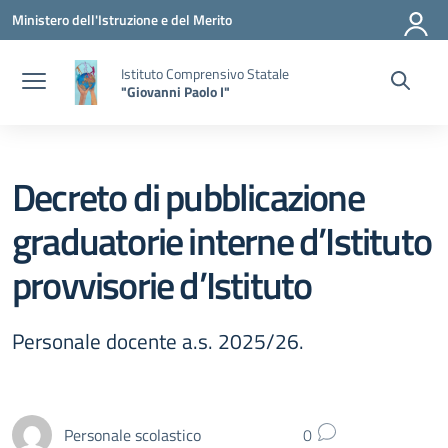
Vai ai contenuti
Vai al menu di navigazione
Vai al footer
Ministero dell'Istruzione e del Merito
Istituto Comprensivo Statale
"Giovanni Paolo I"
Decreto di pubblicazione
graduatorie interne d’Istituto
provvisorie d’Istituto
Personale docente a.s. 2025/26.
Personale scolastico
0