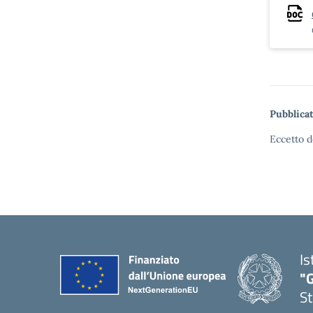
Pubblicat
Eccetto d
Is
"G
St