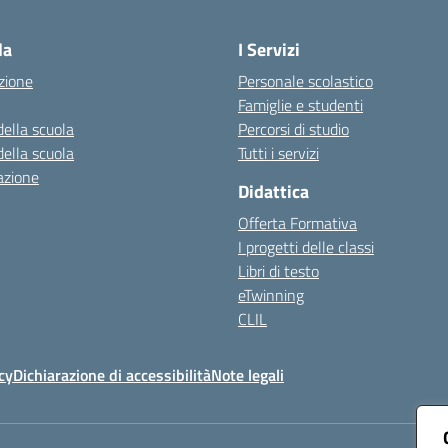
Visita la pagina iniziale della scuola
la
I Servizi
zione
Personale scolastico
Famiglie e studenti
della scuola
Percorsi di studio
della scuola
Tutti i servizi
azione
Didattica
Offerta Formativa
I progetti delle classi
Libri di testo
eTwinning
CLIL
cy
Dichiarazione di accessibilità
Note legali