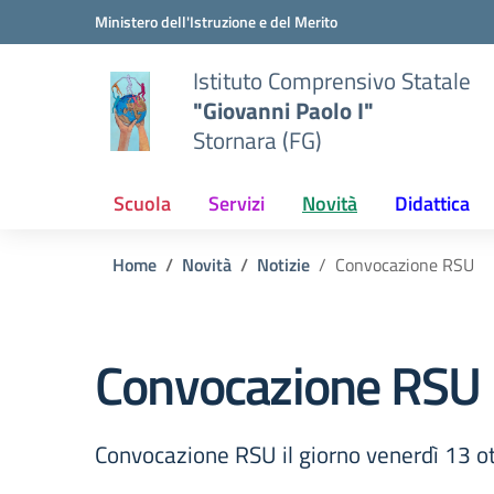
Vai ai contenuti
Vai al menu di navigazione
Vai al footer
Ministero dell'Istruzione e del Merito
Istituto Comprensivo Statale
"Giovanni Paolo I"
Stornara (FG)
Scuola
Servizi
Novità
Didattica
Home
Novità
Notizie
Convocazione RSU
Convocazione RSU
Convocazione RSU il giorno venerdì 13 ot