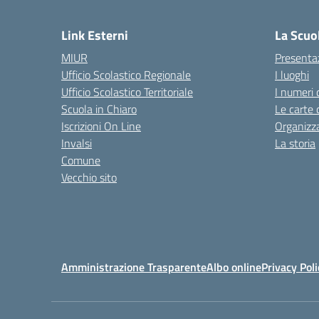
— 
Link Esterni
La Scuo
MIUR
Presenta
Ufficio Scolastico Regionale
I luoghi
Ufficio Scolastico Territoriale
I numeri 
Scuola in Chiaro
Le carte 
Iscrizioni On Line
Organizz
Invalsi
La storia
Comune
Vecchio sito
Amministrazione Trasparente
Albo online
Privacy Poli