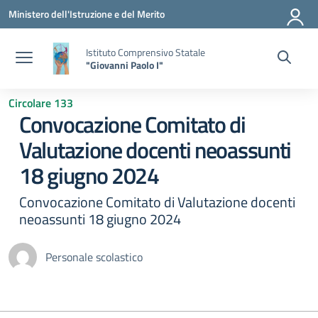
Vai ai contenuti
Vai al menu di navigazione
Vai al footer
Ministero dell'Istruzione e del Merito
Istituto Comprensivo Statale
"Giovanni Paolo I"
Circolare 133
Convocazione Comitato di
Valutazione docenti neoassunti
18 giugno 2024
Convocazione Comitato di Valutazione docenti
neoassunti 18 giugno 2024
Personale scolastico