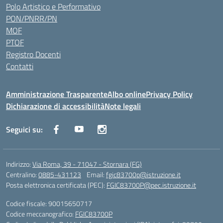
Polo Artistico e Performativo
PON/PNRR/PN
MOF
PTOF
Registro Docenti
Contatti
Amministrazione Trasparente
Albo online
Privacy Policy
Dichiarazione di accessibilità
Note legali
Seguici su:
Indirizzo:
Via Roma, 39 - 71047 - Stornara (FG)
Centralino:
0885-431123
Email:
fgic83700p@istruzione.it
Posta elettronica certificata (PEC):
FGIC83700P@pec.istruzione.it
Codice fiscale: 90015650717
Codice meccanografico:
FGIC83700P