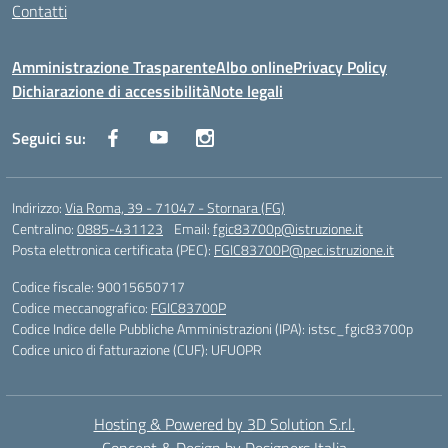
Contatti
Amministrazione Trasparente
Albo online
Privacy Policy
Dichiarazione di accessibilità
Note legali
Seguici su:
Indirizzo:
Via Roma, 39 - 71047 - Stornara (FG)
Centralino:
0885-431123
Email:
fgic83700p@istruzione.it
Posta elettronica certificata (PEC):
FGIC83700P@pec.istruzione.it
Codice fiscale: 90015650717
Codice meccanografico:
FGIC83700P
Codice Indice delle Pubbliche Amministrazioni (IPA): istsc_fgic83700p
Codice unico di fatturazione (CUF): UFUOPR
Hosting & Powered by 3D Solution S.r.l.