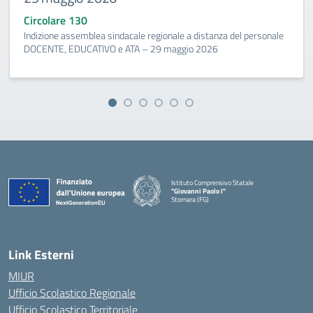
Circolare 130
Indizione assemblea sindacale regionale a distanza del personale
DOCENTE, EDUCATIVO e ATA – 29 maggio 2026
Istituto Comprensivo Statale
"Giovanni Paolo I"
Stornara (FG)
— Visita la pagina iniziale della scuola
Link Esterni
MIUR
Ufficio Scolastico Regionale
Ufficio Scolastico Territoriale