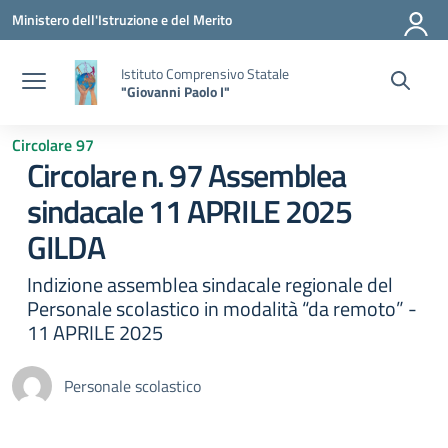
Vai ai contenuti
Vai al menu di navigazione
Vai al footer
Ministero dell'Istruzione e del Merito
Istituto Comprensivo Statale
"Giovanni Paolo I"
Circolare 97
Circolare n. 97 Assemblea
sindacale 11 APRILE 2025
GILDA
Indizione assemblea sindacale regionale del
Personale scolastico in modalità “da remoto” -
11 APRILE 2025
Personale scolastico