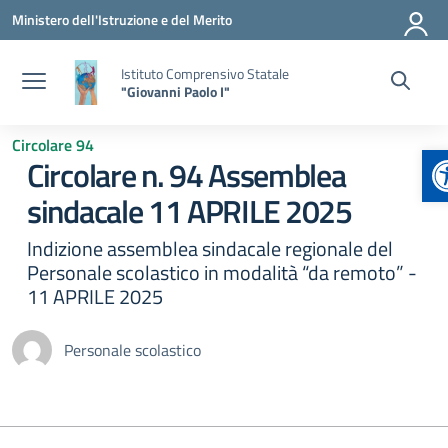
Vai ai contenuti
Vai al menu di navigazione
Vai al footer
Ministero dell'Istruzione e del Merito
Istituto Comprensivo Statale
"Giovanni Paolo I"
Circolare 94
A
Circolare n. 94 Assemblea
sindacale 11 APRILE 2025
Indizione assemblea sindacale regionale del
Personale scolastico in modalità “da remoto” -
11 APRILE 2025
Personale scolastico