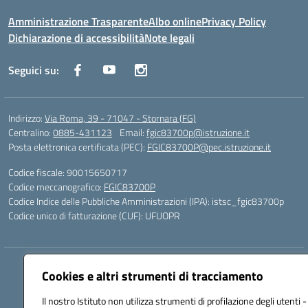
Amministrazione Trasparente
Albo online
Privacy Policy
Dichiarazione di accessibilità
Note legali
Seguici su:
Indirizzo:
Via Roma, 39 - 71047 - Stornara (FG)
Centralino:
0885-431123
Email:
fgic83700p@istruzione.it
Posta elettronica certificata (PEC):
FGIC83700P@pec.istruzione.it
Codice fiscale: 90015650717
Codice meccanografico:
FGIC83700P
Codice Indice delle Pubbliche Amministrazioni (IPA): istsc_fgic83700p
Codice unico di fatturazione (CUF): UFUOPR
Hosting & Powered by 3D Solution S.r.l.
Cookies e altri strumenti di tracciamento
Concept & Design by Designers Italia
Il nostro Istituto non utilizza strumenti di profilazione degli utenti -