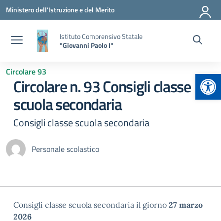
Vai ai contenuti
Vai al menu di navigazione
Vai al footer
Ministero dell'Istruzione e del Merito
Istituto Comprensivo Statale
"Giovanni Paolo I"
Circolare 93
Apr
Circolare n. 93 Consigli classe
scuola secondaria
Consigli classe scuola secondaria
Personale scolastico
Consigli classe scuola secondaria il giorno
27
marzo
2026