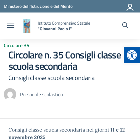
Vai ai contenuti
Vai al menu di navigazione
Vai al footer
Ministero dell'Istruzione e del Merito
Istituto Comprensivo Statale
"Giovanni Paolo I"
Circolare 35
Apr
Circolare n. 35 Consigli classe
scuola secondaria
Consigli classe scuola secondaria
Personale scolastico
Consigli classe scuola secondaria nei giorni
11 e 12
novembre 2025