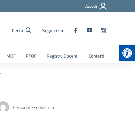
Accedi
Cerca
Seguici su:
Apr
MOF
PTOF
Registro Docenti
Contatti
4
Personale scolastico