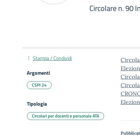
Circolare n. 90 
Stampa / Condividi
Circol
Elezion
Argomenti
Circol
CSPI 24
Circol
CRONO
Elezion
Tipologia
Circolari per docenti e personale ATA
Pubblicat