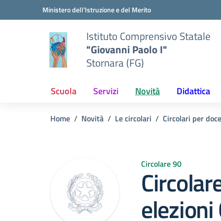
Vai ai contenuti
Vai al menu di navigazione
Vai al footer
Ministero dell'Istruzione e del Merito
Istituto Comprensivo Statale
"Giovanni Paolo I"
Stornara (FG)
Scuola
Servizi
Novità
Didattica
Home
Novità
Le circolari
Circolari per doc
Circolare 90
Circolar
elezioni