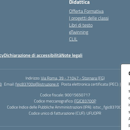
Didattica
Offerta Formativa
I progetti delle classi
Libri di testo
eTwinning
CLIL
cy
Dichiarazione di accessibilità
Note legali
Indirizzo:
Via Roma, 39 - 71047 - Stornara (FG)
3
Email:
fgic83700p@istruzione.it
Posta elettronica certificata (PEC):
FGIC8
Codice fiscale: 90015650717
Codice meccanografico:
FGIC83700P
Codice Indice delle Pubbliche Amministrazioni (IPA): istsc_fgic83700p
Codice unico di fatturazione (CUF): UFUOPR