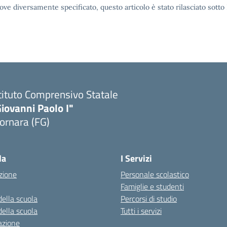
ove diversamente specificato, questo articolo è stato rilasciato sott
tituto Comprensivo Statale
iovanni Paolo I"
ornara (FG)
Visita la pagina iniziale della scuola
la
I Servizi
zione
Personale scolastico
Famiglie e studenti
della scuola
Percorsi di studio
della scuola
Tutti i servizi
azione