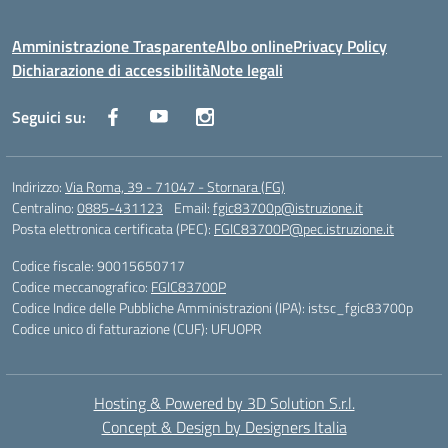
Amministrazione Trasparente
Albo online
Privacy Policy
Dichiarazione di accessibilità
Note legali
Seguici su:
Indirizzo:
Via Roma, 39 - 71047 - Stornara (FG)
Centralino:
0885-431123
Email:
fgic83700p@istruzione.it
Posta elettronica certificata (PEC):
FGIC83700P@pec.istruzione.it
Codice fiscale: 90015650717
Codice meccanografico:
FGIC83700P
Codice Indice delle Pubbliche Amministrazioni (IPA): istsc_fgic83700p
Codice unico di fatturazione (CUF): UFUOPR
Hosting & Powered by 3D Solution S.r.l.
Concept & Design by Designers Italia