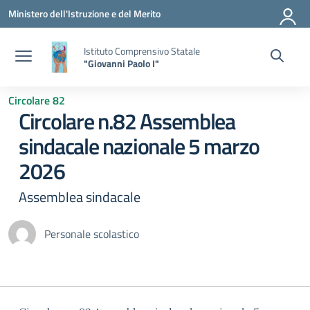
Vai ai contenuti
Vai al menu di navigazione
Vai al footer
Ministero dell'Istruzione e del Merito
Istituto Comprensivo Statale
"Giovanni Paolo I"
Circolare 82
Circolare n.82 Assemblea
sindacale nazionale 5 marzo
2026
Assemblea sindacale
Personale scolastico