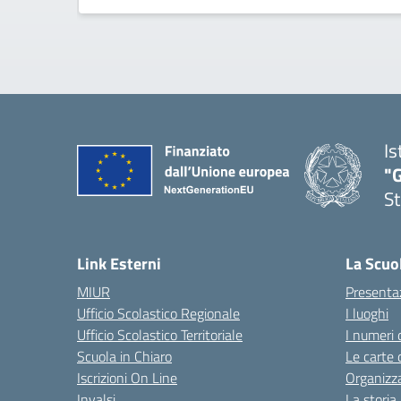
Is
"G
St
— 
Link Esterni
La Scuo
MIUR
Presenta
Ufficio Scolastico Regionale
I luoghi
Ufficio Scolastico Territoriale
I numeri 
Scuola in Chiaro
Le carte 
Iscrizioni On Line
Organizz
Invalsi
La storia