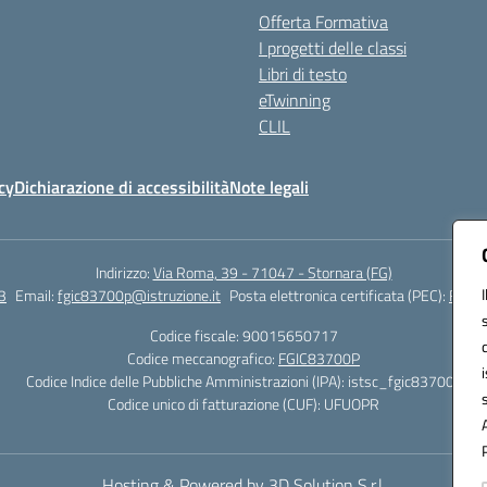
Offerta Formativa
I progetti delle classi
Libri di testo
eTwinning
CLIL
cy
Dichiarazione di accessibilità
Note legali
Indirizzo:
Via Roma, 39 - 71047 - Stornara (FG)
3
Email:
fgic83700p@istruzione.it
Posta elettronica certificata (PEC):
FGIC8
Codice fiscale: 90015650717
Codice meccanografico:
FGIC83700P
Codice Indice delle Pubbliche Amministrazioni (IPA): istsc_fgic83700p
Codice unico di fatturazione (CUF): UFUOPR
Hosting & Powered by 3D Solution S.r.l.