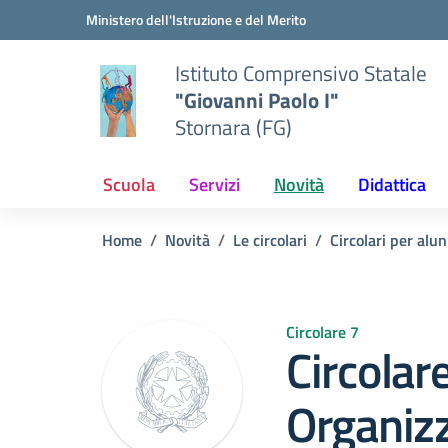
Vai ai contenuti
Vai al menu di navigazione
Vai al footer
Ministero dell'Istruzione e del Merito
Istituto Comprensivo Statale
"Giovanni Paolo I"
Stornara (FG)
Scuola
Servizi
Novità
Didattica
Home
Novità
Le circolari
Circolari per alun
Circolare 7
Circolare
Organizz