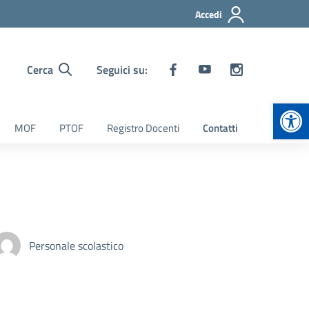
Accedi
Cerca
Seguici su:
Apr
MOF
PTOF
Registro Docenti
Contatti
Personale scolastico