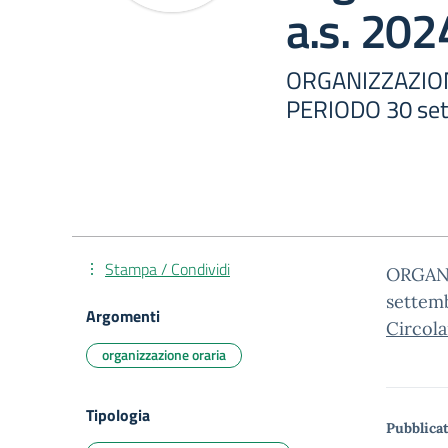
a.s. 20
ORGANIZZAZION
PERIODO 30 set
Stampa / Condividi
ORGANI
settem
Argomenti
Circol
organizzazione oraria
Tipologia
Pubblicat