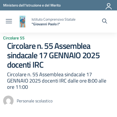
Vai ai contenuti
Vai al menu di navigazione
Vai al footer
Ministero dell'Istruzione e del Merito
Istituto Comprensivo Statale
"Giovanni Paolo I"
Circolare 55
Circolare n. 55 Assemblea
sindacale 17 GENNAIO 2025
docenti IRC
Circolare n. 55 Assemblea sindacale 17
GENNAIO 2025 docenti IRC dalle ore 8:00 alle
ore 11:00
Personale scolastico