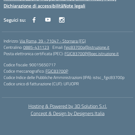
Dichiarazione di accessibilità
Note legali
Seguici su:
Indirizzo:
Via Roma, 39 - 71047 - Stornara (FG)
Centralino:
0885-431123
Email:
fgic83700p@istruzione.it
Posta elettronica certificata (PEC):
FGIC83700P@pec.istruzione.it
Codice fiscale: 90015650717
Codice meccanografico:
FGIC83700P
Codice Indice delle Pubbliche Amministrazioni (IPA): istsc_fgic83700p
Codice unico di fatturazione (CUF): UFUOPR
Hosting & Powered by 3D Solution S.r.l.
Concept & Design by Designers Italia