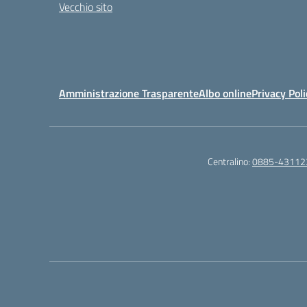
Vecchio sito
Amministrazione Trasparente
Albo online
Privacy Poli
Centralino:
0885-43112