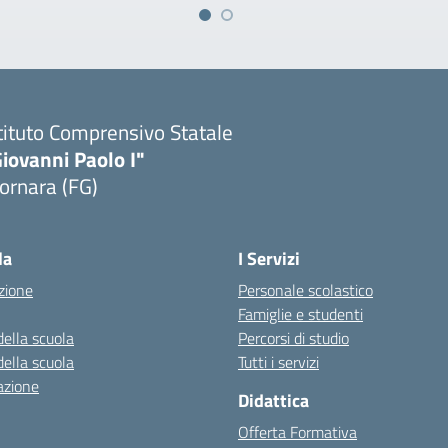
tituto Comprensivo Statale
iovanni Paolo I"
ornara (FG)
Visita la pagina iniziale della scuola
la
I Servizi
zione
Personale scolastico
Famiglie e studenti
della scuola
Percorsi di studio
della scuola
Tutti i servizi
azione
Didattica
Offerta Formativa