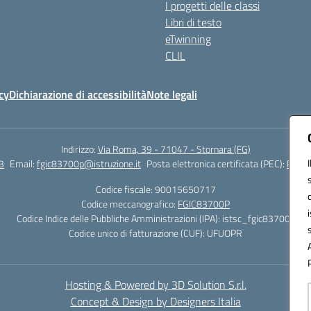
I progetti delle classi
Libri di testo
eTwinning
CLIL
cy
Dichiarazione di accessibilità
Note legali
Indirizzo:
Via Roma, 39 - 71047 - Stornara (FG)
3
Email:
fgic83700p@istruzione.it
Posta elettronica certificata (PEC):
FGIC8
Codice fiscale: 90015650717
Codice meccanografico:
FGIC83700P
Codice Indice delle Pubbliche Amministrazioni (IPA): istsc_fgic83700p
Codice unico di fatturazione (CUF): UFUOPR
Hosting & Powered by 3D Solution S.r.l.
Concept & Design by Designers Italia