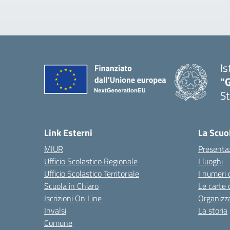
Is
"G
St
— 
Link Esterni
La Scuo
MIUR
Presenta
Ufficio Scolastico Regionale
I luoghi
Ufficio Scolastico Territoriale
I numeri 
Scuola in Chiaro
Le carte 
Iscrizioni On Line
Organizz
Invalsi
La storia
Comune