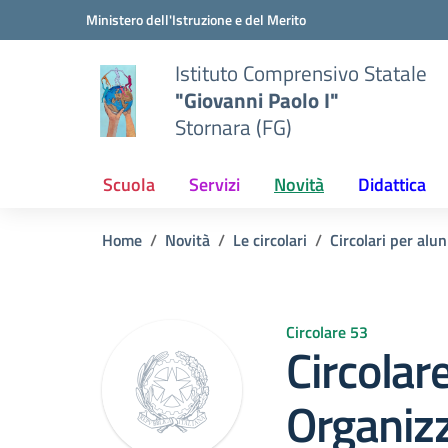
Vai ai contenuti
Vai al menu di navigazione
Vai al footer
Ministero dell'Istruzione e del Merito
Istituto Comprensivo Statale
"Giovanni Paolo I"
Stornara (FG)
Scuola
Servizi
Novità
Didattica
Home
Novità
Le circolari
Circolari per alun
Circolare 53
Circolar
Organizz