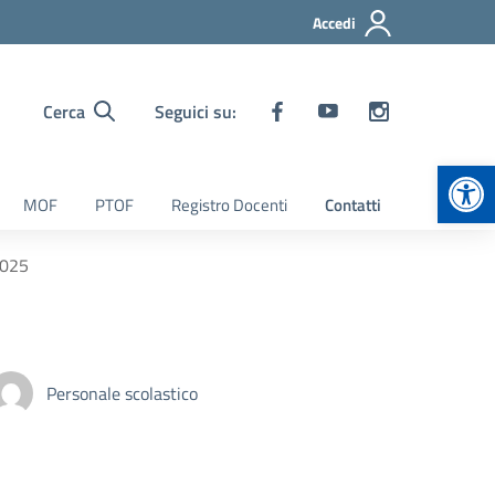
Accedi
Cerca
Seguici su:
Apr
MOF
PTOF
Registro Docenti
Contatti
2025
Personale scolastico