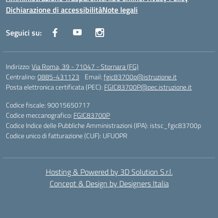
Dichiarazione di accessibilità
Note legali
Seguici su:
Indirizzo:
Via Roma, 39 - 71047 - Stornara (FG)
Centralino:
0885-431123
Email:
fgic83700p@istruzione.it
Posta elettronica certificata (PEC):
FGIC83700P@pec.istruzione.it
Codice fiscale: 90015650717
Codice meccanografico:
FGIC83700P
Codice Indice delle Pubbliche Amministrazioni (IPA): istsc_fgic83700p
Codice unico di fatturazione (CUF): UFUOPR
Hosting & Powered by 3D Solution S.r.l.
Concept & Design by Designers Italia