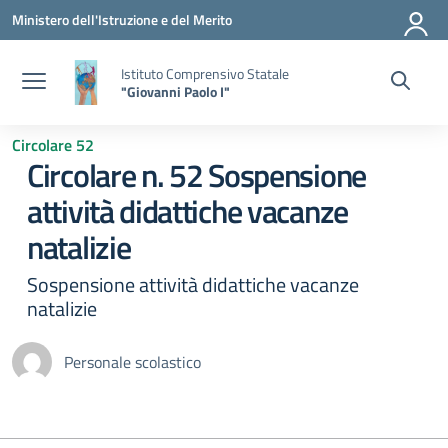
Vai ai contenuti
Vai al menu di navigazione
Vai al footer
Ministero dell'Istruzione e del Merito
Istituto Comprensivo Statale
"Giovanni Paolo I"
Circolare 52
Circolare n. 52 Sospensione
attività didattiche vacanze
natalizie
Sospensione attività didattiche vacanze
natalizie
Personale scolastico