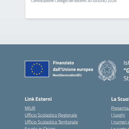
Convocazione Collegio dei docenti 30 GIUGNO 2026
Is
"G
St
— 
Link Esterni
La Scuo
MIUR
Presenta
Ufficio Scolastico Regionale
I luoghi
Ufficio Scolastico Territoriale
I numeri 
Scuola in Chiaro
Le carte 