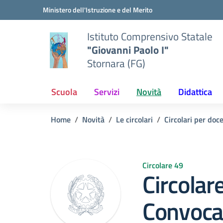
Vai ai contenuti
Vai al menu di navigazione
Vai al footer
Ministero dell'Istruzione e del Merito
Istituto Comprensivo Statale
"Giovanni Paolo I"
Stornara (FG)
Scuola
Servizi
Novità
Didattica
Home
Novità
Le circolari
Circolari per doc
Circolare 49
Circolar
Convocaz