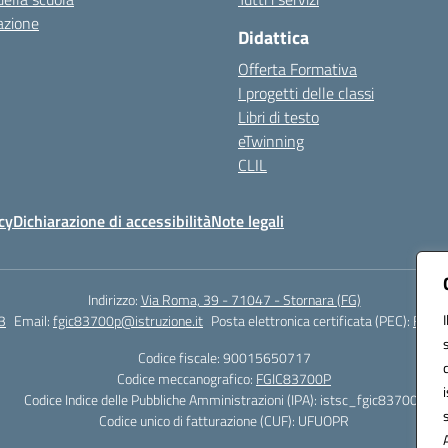
azione
Didattica
Offerta Formativa
I progetti delle classi
Libri di testo
eTwinning
CLIL
cy
Dichiarazione di accessibilità
Note legali
Indirizzo:
Via Roma, 39 - 71047 - Stornara (FG)
3
Email:
fgic83700p@istruzione.it
Posta elettronica certificata (PEC):
FGIC8
Codice fiscale: 90015650717
Codice meccanografico:
FGIC83700P
Codice Indice delle Pubbliche Amministrazioni (IPA): istsc_fgic83700p
Codice unico di fatturazione (CUF): UFUOPR