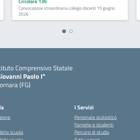
Circolare 136
Convocazione straordinaria collegio docenti 15 giugno
2026
tituto Comprensivo Statale
iovanni Paolo I"
ornara (FG)
Visita la pagina iniziale della scuola
la
I Servizi
zione
Personale scolastico
Famiglie e studenti
della scuola
Percorsi di studio
della scuola
Tutti i servizi