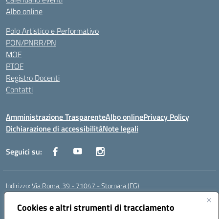
Albo online
Polo Artistico e Performativo
PON/PNRR/PN
MOF
PTOF
Registro Docenti
Contatti
Amministrazione Trasparente
Albo online
Privacy Policy
Dichiarazione di accessibilità
Note legali
Seguici su:
Indirizzo:
Via Roma, 39 - 71047 - Stornara (FG)
Centralino:
0885-431123
Email:
fgic83700p@istruzione.it
Posta elettronica certificata (PEC):
Cookies e altri strumenti di tracciamento
FGIC83700P@pec.istruzione.it