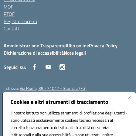
MOF
PTOF
Registro Docenti
Contatti
Amministrazione Trasparente
Albo online
Privacy Policy
Dichiarazione di accessibilità
Note legali
Seguici su:
Indirizzo:
Via Roma, 39 - 71047 - Stornara (FG)
Centralino:
0885-431123
Email:
fgic83700p@istruzione.it
Posta elettronica certificata (PEC):
Cookies e altri strumenti di tracciamento
FGIC83700P@pec.istruzione.it
Codice fiscale: 90015650717
Il nostro Istituto non utilizza strumenti di profilazione degli utenti -
Codice meccanografico:
FGIC83700P
sono utilizzati esclusivamente cookies tecnici necessari al
Codice Indice delle Pubbliche Amministrazioni (IPA): istsc_fgic83700p
corretto funzionamento del sito, alla fruibilità dei servizi
Codice unico di fatturazione (CUF): UFUOPR
istituzionali e alla sua accessibilità – sono utilizzati, inoltre,