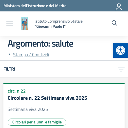
Vai ai contenuti
Vai al menu di navigazione
Vai al footer
Ministero dell'Istruzione e del Merito
Istituto Comprensivo Statale
"Giovanni Paolo I"
Argomento: salute
Apr
Stampa / Condividi
FILTRI
circ. n.22
Circolare n. 22 Settimana viva 2025
Settimana viva 2025
Circolari per alunni e famiglie