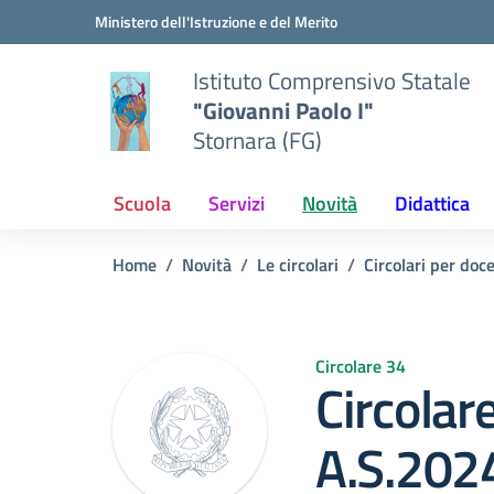
Vai ai contenuti
Vai al menu di navigazione
Vai al footer
Ministero dell'Istruzione e del Merito
Istituto Comprensivo Statale
"Giovanni Paolo I"
Stornara (FG)
Scuola
Servizi
Novità
Didattica
Home
Novità
Le circolari
Circolari per doc
Circolare 34
Circolar
A.S.202