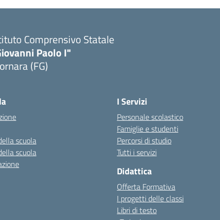
tituto Comprensivo Statale
iovanni Paolo I"
ornara (FG)
Visita la pagina iniziale della scuola
la
I Servizi
zione
Personale scolastico
Famiglie e studenti
della scuola
Percorsi di studio
della scuola
Tutti i servizi
azione
Didattica
Offerta Formativa
I progetti delle classi
Libri di testo