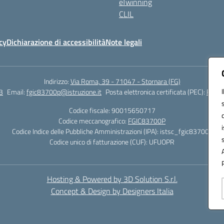
eTwinning
CLIL
cy
Dichiarazione di accessibilità
Note legali
Indirizzo:
Via Roma, 39 - 71047 - Stornara (FG)
3
Email:
fgic83700p@istruzione.it
Posta elettronica certificata (PEC):
FGIC8
Codice fiscale: 90015650717
Codice meccanografico:
FGIC83700P
Codice Indice delle Pubbliche Amministrazioni (IPA): istsc_fgic83700p
Codice unico di fatturazione (CUF): UFUOPR
Hosting & Powered by 3D Solution S.r.l.
Concept & Design by Designers Italia