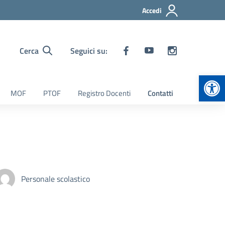
Accedi
Cerca
Seguici su:
Apr
MOF
PTOF
Registro Docenti
Contatti
Personale scolastico