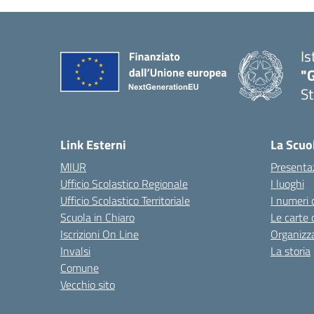
Is
"G
St
— 
Link Esterni
La Scuo
MIUR
Presenta
Ufficio Scolastico Regionale
I luoghi
Ufficio Scolastico Territoriale
I numeri 
Scuola in Chiaro
Le carte 
Iscrizioni On Line
Organizz
Invalsi
La storia
Comune
Vecchio sito