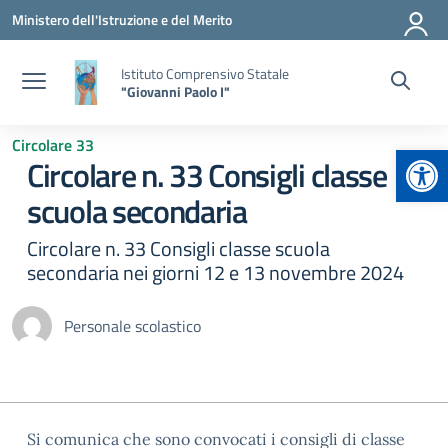
Vai ai contenuti
Vai al menu di navigazione
Vai al footer
Ministero dell'Istruzione e del Merito
Istituto Comprensivo Statale
"Giovanni Paolo I"
Circolare 33
Apr
Circolare n. 33 Consigli classe
scuola secondaria
Circolare n. 33 Consigli classe scuola
secondaria nei giorni 12 e 13 novembre 2024
Personale scolastico
Si comunica che sono convocati i consigli di classe